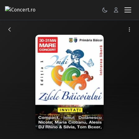
CONCERTE
FESTIVALURI
PETRECERI
ŞTIRI
RECENZII
GALERII FOTO
BILETE
Autentificare