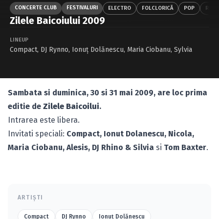
Caută în site...
CONCERTE CLUB
FESTIVALURI
ELECTRO
FOLCLORICĂ
POP
ROC
Zilele Baicoiului 2009
LINEUP
Compact
,
DJ Rynno
,
Ionuţ Dolănescu
,
Maria Ciobanu
,
Sylvia
Sambata si duminica, 30 si 31 mai 2009, are loc prima
editie de
Zilele Baicoilui
.
Intrarea este libera.
Invitati speciali:
Compact, Ionut Dolanescu, Nicola,
Maria Ciobanu, Alesis, DJ Rhino & Silvia
si
Tom Baxter
.
ARTIȘTI
Compact
DJ Rynno
Ionuţ Dolănescu