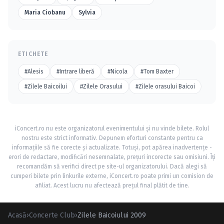
Maria Ciobanu
Sylvia
ETICHETE
#Alesis
#Intrare liberă
#Nicola
#Tom Baxter
#Zilele Baicoilui
#Zilele Orasului
#Zilele orasului Baicoi
iConcert.ro nu este organizatorul evenimentului și nu vinde bilete. Rolul
nostru este strict informativ. Depunem eforturi constante pentru ca
informațiile să fie corecte și actualizate. Totuși, pot apărea inadvertențe -
erori de redactare, modificări nesemnalate, prețuri incorecte sau omisiuni. Îți
recomandăm să verifici direct pe site-ul organizatorului. Dacă alegi să
cumperi bilete prin linkurile externe, iConcert.ro poate primi un comision de
afiliat. Acest lucru nu afectează prețul final plătit de tine.
Acasă
›
Concerte Club
›
Zilele Baicoiului 2009