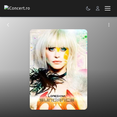
CONCERTE
FESTIVALURI
PETRECERI
ŞTIRI
RECENZII
GALERII FOTO
BILETE
Autentificare