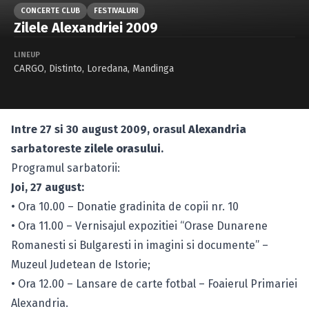
Caută în site...
CONCERTE CLUB
FESTIVALURI
Zilele Alexandriei 2009
LINEUP
CARGO
,
Distinto
,
Loredana
,
Mandinga
Intre 27 si 30 august 2009, orasul
Alexandria
sarbatoreste
zilele orasului
.
Programul sarbatorii:
Joi, 27 august:
• Ora 10.00 – Donatie gradinita de copii nr. 10
• Ora 11.00 – Vernisajul expozitiei “Orase Dunarene
Romanesti si Bulgaresti in imagini si documente” –
Muzeul Judetean de Istorie;
• Ora 12.00 – Lansare de carte fotbal – Foaierul Primariei
Alexandria.