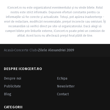
iConcert.ro nu este organizatorul evenimentului și nu vinde bilete. Rolul
nostru este strict informativ. Depunem eforturi constante pentru ca
informațiile să fie corecte și actualizate. Totuși, pot apărea inadvertențe -
erori de redactare, modificări nesemnalate, prețuri incorecte sau omisiuni. Îți
recomandăm să verifici direct pe site-ul organizatorului. Dacă alegi să
cumperi bilete prin linkurile externe, iConcert.ro poate primi un comision de
afiliat. Acest lucru nu afectează prețul final plătit de tine.
Acasă
›
Concerte Club
›
Zilele Alexandriei 2009
DESPRE ICONCERT.RO
Despre noi
Echipa
Publicitate
Newsletter
Blog
Contact
CATEGORII