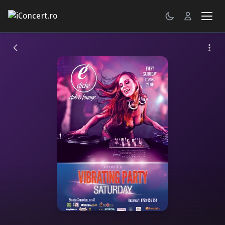
CONCERTE
FESTIVALURI
PETRECERI
ŞTIRI
RECENZII
GALERII FOTO
BILETE
Autentificare