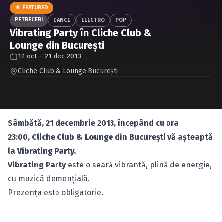
Caută în site...
★ FEATURED
PETRECERI
DANCE
ELECTRO
POP
Vibrating Party în Cliche Club &
Lounge din Bucureşti
12 oct – 21 dec 2013
Cliche Club & Lounge
·
Bucureşti
Sâmbătă, 21 decembrie 2013, începând cu ora
23:00,
Cliche Club & Lounge
din
Bucureşti
vă aşteaptă
la
Vibrating Party.
Vibrating Party
este o seară vibrantă, plină de energie,
cu muzică demenţială.
Prezenţa este obligatorie.