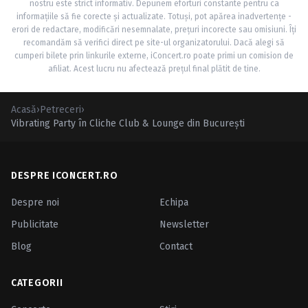
nostru este strict informativ. Depunem eforturi constante pentru ca
informațiile să fie corecte și actualizate. Totuși, pot apărea inadvertențe -
erori de redactare, modificări nesemnalate, prețuri incorecte sau omisiuni. Îți
recomandăm să verifici direct pe site-ul organizatorului. Dacă alegi să
cumperi bilete prin linkurile externe, iConcert.ro poate primi un comision de
afiliat. Acest lucru nu afectează prețul final plătit de tine.
Acasă
›
Petreceri
›
Vibrating Party în Cliche Club & Lounge din Bucureşti
DESPRE ICONCERT.RO
Despre noi
Echipa
Publicitate
Newsletter
Blog
Contact
CATEGORII