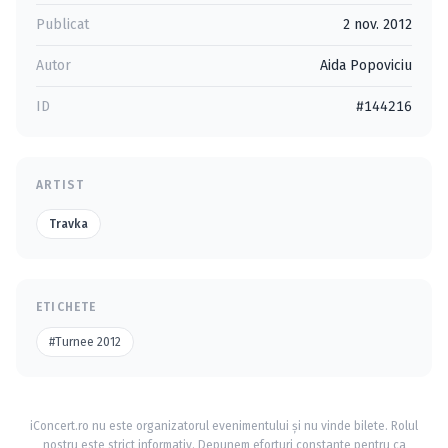
Publicat
2 nov. 2012
Autor
Aida Popoviciu
ID
#144216
ARTIST
Travka
ETICHETE
#Turnee 2012
iConcert.ro nu este organizatorul evenimentului și nu vinde bilete. Rolul
nostru este strict informativ. Depunem eforturi constante pentru ca