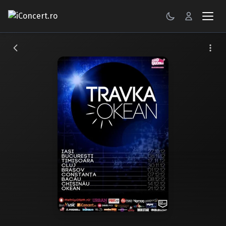
CONCERTE
FESTIVALURI
PETRECERI
ŞTIRI
RECENZII
GALERII FOTO
BILETE
Autentificare