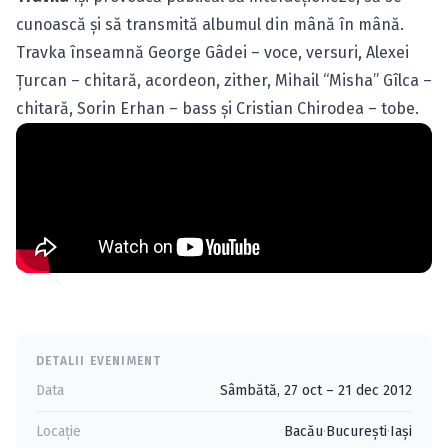
cunoască şi să transmită albumul din mână în mână.
Travka înseamnă George Gâdei – voce, versuri, Alexei
Ţurcan – chitară, acordeon, zither, Mihail “Misha” Gîlca –
chitară, Sorin Erhan – bass şi Cristian Chirodea – tobe.
DETALII EVENIMENT
Data
Sâmbătă, 27 oct – 21 dec 2012
Locație
Bacău
·
Bucureşti
·
Iaşi