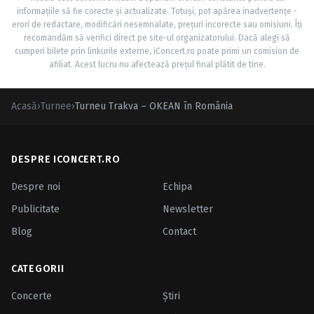
informațiile să fie corecte și actualizate. Totuși, pot apărea inadvertențe -
erori de redactare, modificări nesemnalate, prețuri incorecte sau omisiuni. Îți
recomandăm să verifici direct pe site-ul organizatorului. Dacă alegi să
cumperi bilete prin linkurile externe, iConcert.ro poate primi un comision de
afiliat. Acest lucru nu afectează prețul final plătit de tine.
Acasă
›
Turnee
›
Turneu Trakva – OKEAN în România
DESPRE ICONCERT.RO
Despre noi
Echipa
Publicitate
Newsletter
Blog
Contact
CATEGORII
Concerte
Ştiri