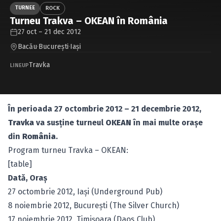
Caută în site...
TURNEE
ROCK
Turneu Trakva – OKEAN în România
27 oct – 21 dec 2012
Bacău
·
Bucureşti
·
Iaşi
Travka
LINEUP
În perioada 27 octombrie 2012 – 21 decembrie 2012,
Travka
va susţine turneul
OKEAN
în mai multe oraşe
din
România
.
Program turneu Travka – OKEAN:
[table]
Dată, Oraş
27 octombrie 2012, Iaşi (Underground Pub)
8 noiembrie 2012, Bucureşti (The Silver Church)
17 noiembrie 2012, Timişoara (Daos Club)