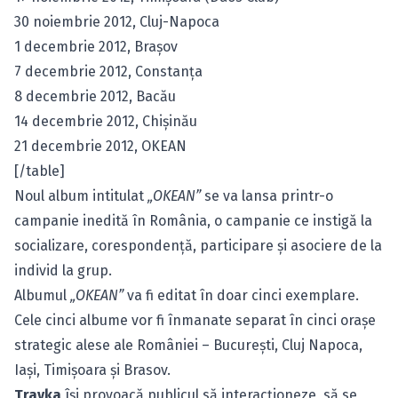
30 noiembrie 2012, Cluj-Napoca
1 decembrie 2012, Braşov
7 decembrie 2012, Constanţa
8 decembrie 2012, Bacău
14 decembrie 2012, Chişinău
21 decembrie 2012, OKEAN
[/table]
Noul album intitulat
„OKEAN”
se va lansa printr-o
campanie inedită în România, o campanie ce instigă la
socializare, corespondenţă, participare şi asociere de la
individ la grup.
Albumul
„OKEAN”
va fi editat în doar cinci exemplare.
Cele cinci albume vor fi înmanate separat în cinci oraşe
strategic alese ale României – Bucureşti, Cluj Napoca,
Iaşi, Timişoara şi Brasov.
Travka
îşi provoacă publicul să interacţioneze, să se