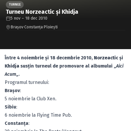
Caută în site...
TURNEE
Turneu Norzeactic şi Khidja
5 nov – 18 dec 2010
Braşov
·
Constanţa
·
Ploieşti
Între 4 noiembrie şi 18 decembrie 2010,
Norzeactic
şi
Khidja
susţin turneul de promovare al albumului „
Aici
Acum
„.
Programul turneului:
Braşov
:
5 noiembrie la Club Xen.
Sibiu
:
6 noiembrie la Flying Time Pub.
Constanţa
: