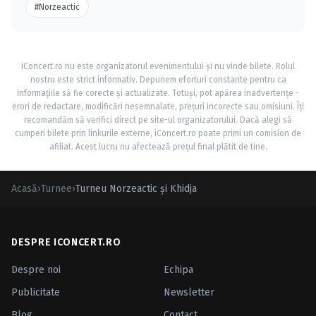
#Norzeactic
iConcert.ro nu este organizatorul evenimentului și nu vinde bilete. Rolul
nostru este strict informativ. Depunem eforturi constante pentru ca
informațiile să fie corecte și actualizate. Totuși, pot apărea inadvertențe -
erori de redactare, modificări nesemnalate, prețuri incorecte sau omisiuni. Îți
recomandăm să verifici direct pe site-ul organizatorului. Dacă alegi să
cumperi bilete prin linkurile externe, iConcert.ro poate primi un comision de
afiliat. Acest lucru nu afectează prețul final plătit de tine.
Acasă
›
Turnee
›
Turneu Norzeactic şi Khidja
DESPRE ICONCERT.RO
Despre noi
Echipa
Publicitate
Newsletter
Blog
Contact