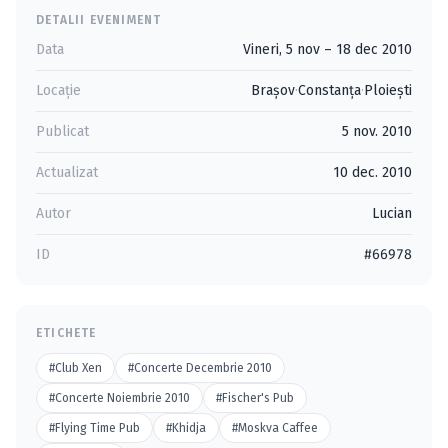
DETALII EVENIMENT
Data
Vineri, 5 nov – 18 dec 2010
Locație
Braşov
·
Constanţa
·
Ploieşti
Publicat
5 nov. 2010
Actualizat
10 dec. 2010
Autor
Lucian
ID
#66978
ETICHETE
#Club Xen
#Concerte Decembrie 2010
#Concerte Noiembrie 2010
#Fischer's Pub
#Flying Time Pub
#Khidja
#Moskva Caffee