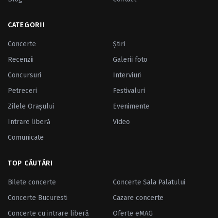
CATEGORII
Concerte
Ştiri
Recenzii
Galerii foto
Concursuri
Interviuri
Petreceri
Festivaluri
Zilele Oraşului
Evenimente
Intrare liberă
Video
Comunicate
TOP CĂUTĂRI
Bilete concerte
Concerte Sala Palatului
Concerte Bucuresti
Cazare concerte
Concerte cu intrare liberă
Oferte eMAG