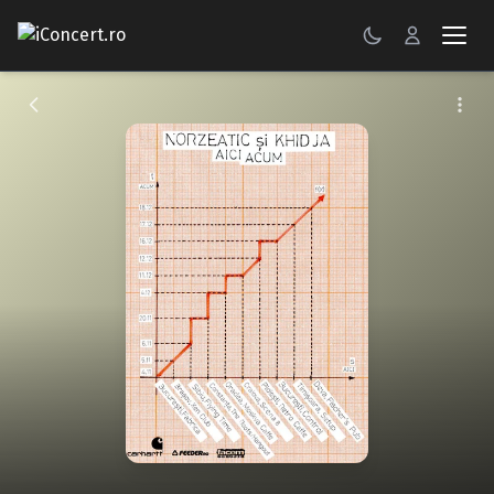
CONCERTE
FESTIVALURI
PETRECERI
ŞTIRI
RECENZII
GALERII FOTO
BILETE
Autentificare