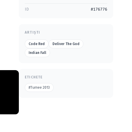
ID
#176776
ARTIȘTI
Code Red
Deliver The God
Indian Fall
ETICHETE
#Turnee 2013