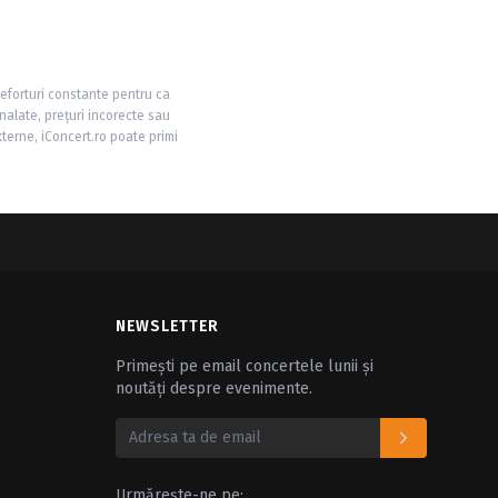
 eforturi constante pentru ca
nalate, prețuri incorecte sau
xterne, iConcert.ro poate primi
NEWSLETTER
Primești pe email concertele lunii și
noutăți despre evenimente.
Urmărește-ne pe: