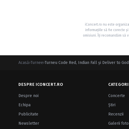
iConcert.ro nu este organiza
informațiile să fie corecte 
omisiuni. Îți recomandăm să ve
Acasă
›
Turnee
›
Turneu Code Red, Indian Fall şi Deliver to God
DESPRE ICONCERT.RO
CATEGORI
Despre noi
Concerte
Echipa
Ştiri
Publicitate
Recenzii
Newsletter
Galerii foto