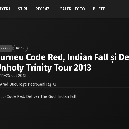
ECERI
ŞTIRI
RECENZII
GALERII FOTO
BILETE
TURNEE
ROCK
urneu Code Red, Indian Fall şi De
nholy Trinity Tour 2013
11–25 oct 2013
Arad
·
Bucureşti
·
Petroşani
·
Iaşi
+2
Code Red
,
Deliver The God
,
Indian Fall
NEUP