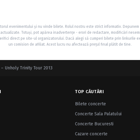
torul evenimentului și nu vinde bilete. Rolul nostru este strict informativ. Depunem
și actualizate. Totuși, pot apărea inadvertențe - erori de redactare, modificări nesem
rifici direct pe site-ul organizatorului. Dacă alegi să cumperi bilete prin linkurile e
un comision de afiliat. Acest lucru nu afectează prețul final plătit de tine.
 – Unholy Trinity Tour 2013
I
TOP CĂUTĂRI
Bilete concerte
Concerte Sala Palatului
Concerte Bucuresti
Cazare concerte