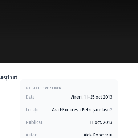
usţinut
DETALII EVENIMENT
Data
Vineri, 11–25 oct 2013
Locație
Arad
·
Bucureşti
·
Petroşani
·
Iaşi
+2
Publicat
11 oct. 2013
Autor
Aida Popoviciu