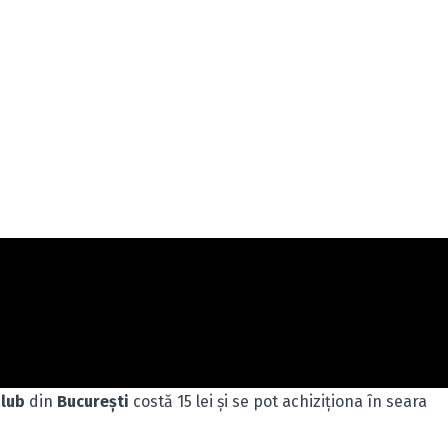
Club
din
Bucureşti
costă 15 lei şi se pot achiziţiona în seara