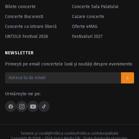
Bilete concerte
Concerte Sala Palatului
Concerte Bucuresti
Cazare concerte
Concerte cu intrare liberă
Oferte eMAG
UNTOLD Festival 2026
Festivaluri 2027
NEWSLETTER
Primești pe email concertele lunii și noutăți despre evenimente.
Urmărește-ne pe:
Termeni şi condiţii
Politica cookies
Politica confidenţialitate
Copyright © 2009 – 2026 Voice Media SRL. Toate drepturile rezervate.