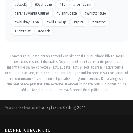
#Styx.Dj
#Sychotria
#TB
#Tom Cosm
#Transylvania Calling
#Vishnudata
#Whiptongue
#Whiskey Baba
#Will O Wisp
#Xpiral
#Zartrox
#Zeitgeist
#Zooch
iConcert.ro nu este organizatorul evenimentului și nu vinde bilete. Rolul
nostru este strict informativ. Depunem eforturi constante pentru ca
informațiile să fie corecte și actualizate. Totuși, pot apărea inadvertențe -
erori de redactare, modificări nesemnalate, prețuri incorecte sau omisiuni. Îți
recomandăm să verifici direct pe site-ul organizatorului. Dacă alegi să
cumperi bilete prin linkurile externe, iConcert.ro poate primi un comision de
afiliat. Acest lucru nu afectează prețul final plătit de tine.
Acasă
›
Festivaluri
›
Transylvania Calling 2011
DESPRE ICONCERT.RO