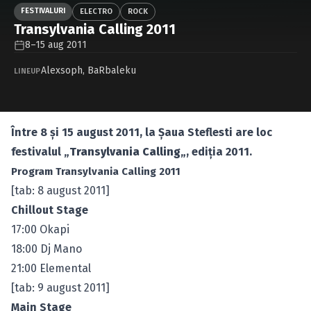
Caută în site...
FESTIVALURI
ELECTRO
ROCK
Transylvania Calling 2011
8–15 aug 2011
Alexsoph
,
BaRbaleku
LINEUP
Între 8 şi 15 august 2011, la Şaua Steflesti are loc
festivalul „
Transylvania Calling
„, ediţia 2011.
Program Transylvania Calling 2011
[tab: 8 august 2011]
Chillout Stage
17:00 Okapi
18:00 Dj Mano
21:00 Elemental
[tab: 9 august 2011]
Main Stage