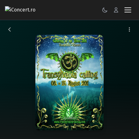
CONCERTE
FESTIVALURI
PETRECERI
ŞTIRI
RECENZII
GALERII FOTO
BILETE
Autentificare