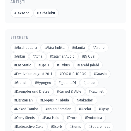
ARTIȘTI
Alexsoph
BaRbaleku
ETICHETE
#Abrahadabra
#Akira Indika
#Alanita
#Alrune
#Ankur
#Atma
#Calamar Audio
#Dj Oval
#Eat Static
#Ego-T
#F-Virus
#Farebi Jalebi
#Festivaluri august 2011
#FOG & PHOBOS
#Goasia
#Grouch
#Hypogeo
#Iguana DJ
#Jahbo
#Kaempfer und Dietze
#Kained & Able
#Kalumet
#Lightaman
#Loopus In Fabula
#Makadam
#Naked Tourist
#Nolan Shmolan
#Ocelot
#Opsy
#Opsy Sienis
#Para Halu
#Procs
#Protonica
#Radioactive.Cake
#Scorb
#Sienis
#Squaremeat