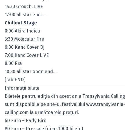
15:30 Grouch. LIVE
17:00 all star end…..
Chillout Stage
0:00 Akira Indica
3:30 Molecular Fire
6:00 Kanc Cover Dj
7:00 Kanc Cover LIVE
8:00 Era
10:30 all star open end…
[tab:END]
Informaţii bilete
Biletele pentru ediţia din acest an a Transylvania Calling
sunt disponibile pe site-ul festivalului
www.transylvania-
calling.com
la următoarele preţuri:
60 Euro – Early Bird
80 Euro – Pre-sale (doar 1000 bilete)