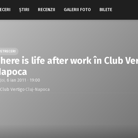
ECERI
ŞTIRI
RECENZII
GALERII FOTO
BILETE
PETRECERI
here is life after work în Club Ve
Napoca
Joi,
6 ian 2011 · 19:00
Club Vertigo
·
Cluj-Napoca