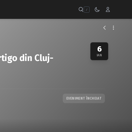
/
6
rtigo din Cluj-
IAN
EVENIMENT ÎNCHEIAT