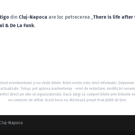
tigo
din
Cluj-Napoca
are loc petrecerea „
There is life after
l & De La Funk
.
torul evenimentului și nu vinde bilete. Rolul nostru este strict informativ. Depunem
și actualizate. Totuși, pot apărea inadvertențe - erori de redactare, modificări nesem
rifici direct pe site-ul organizatorului. Dacă alegi să cumperi bilete prin linkurile e
un comision de afiliat. Acest lucru nu afectează prețul final plătit de tine.
 Cluj-Napoca