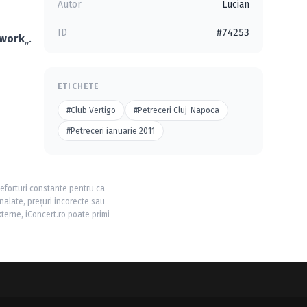
Autor
Lucian
ID
#74253
 work
„.
ETICHETE
#Club Vertigo
#Petreceri Cluj-Napoca
#Petreceri ianuarie 2011
 eforturi constante pentru ca
nalate, prețuri incorecte sau
xterne, iConcert.ro poate primi