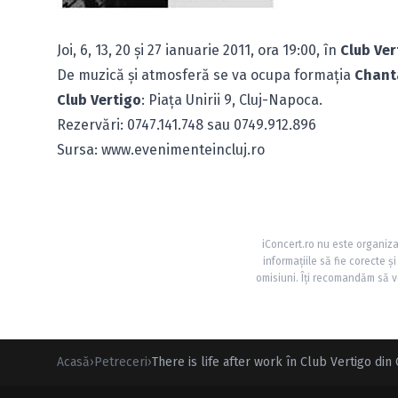
Joi, 6, 13, 20 şi 27 ianuarie 2011, ora 19:00, în
Club Ver
De muzică şi atmosferă se va ocupa formaţia
Chanta
Club Vertigo
: Piaţa Unirii 9, Cluj-Napoca.
Rezervări: 0747.141.748 sau 0749.912.896
Sursa: www.evenimenteincluj.ro
iConcert.ro nu este organiza
informațiile să fie corecte 
omisiuni. Îți recomandăm să ve
Acasă
›
Petreceri
›
There is life after work în Club Vertigo din