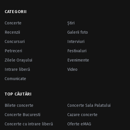
CATEGORII
Concerte
Ştiri
Recenzii
Galerii foto
Concursuri
Interviuri
Petreceri
Festivaluri
Zilele Oraşului
Evenimente
Intrare liberă
Video
Comunicate
TOP CĂUTĂRI
Bilete concerte
Concerte Sala Palatului
Concerte Bucuresti
Cazare concerte
Concerte cu intrare liberă
Oferte eMAG