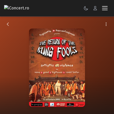
CONCERTE
FESTIVALURI
PETRECERI
ŞTIRI
RECENZII
GALERII FOTO
BILETE
Autentificare