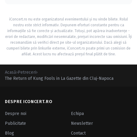
iConcert.ro nu este organizatorul evenimentului și nu vinde bilete. Rolul
nostru este strict informativ. Depunem eforturi constante pentru ca
informațiile să fie corecte și actualizate. Totuși, pot apărea inadvertențe -
erori de redactare, modificări nesemnalate, prețuri incorecte sau omisiuni. Îți
recomandăm să verifici direct pe site-ul organizatorului. Dacă alegi să
cumperi bilete prin linkurile externe, iConcert.ro poate primi un comision de
afiliat. Acest lucru nu afectează prețul final plătit de tine.
Acasă
›
Petreceri
›
The Return of Kung Fools in La Gazette din Cluj-Napoca
DESPRE ICONCERT.RO
Despre noi
Echipa
Publicitate
Newsletter
Blog
Contact