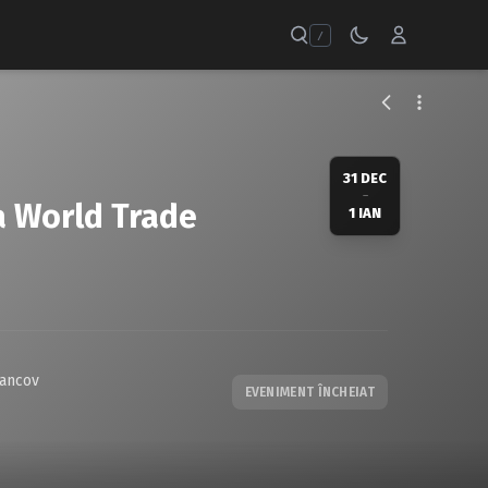
/
31 DEC
–
a World Trade
1 IAN
tancov
EVENIMENT ÎNCHEIAT