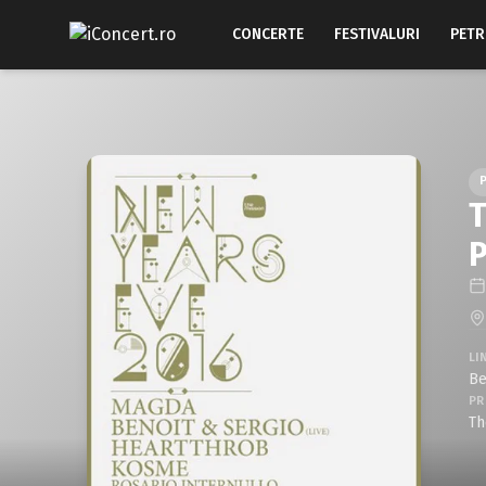
CONCERTE
FESTIVALURI
PETR
T
P
LI
Be
PR
Th