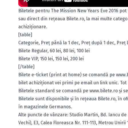
Biletele pentru The Mission New Years Eve 2016 pot fi
sau direct din reţeaua Bilete.ro, la mai multe catego
achiziţionare.
[table]
Categorie, Preţ până la 1 dec, Preţ după 1 dec, Preţ l
Bilete Regular, 60 lei, 80 lei, 100 lei
Bilete VIP, 150 lei, 150 lei, 200 lei
[/table]
Bilete e-ticket (print at home) se comandă pe
www.b
bilet achiziţionat vei primi pe email un link unic. Tot 
Biletele standard se comandă pe
www.bilete.ro
şi se
Biletele sunt disponibile şi în
reţeaua Bilete.ro
, în o
în magazinele Germanos.
Alte puncte de vânzare: Studio Martin, Bd. Iancu de
Vechi), E3, Calea Floreasca Nr. 111-113, Metrou Unirii 1,