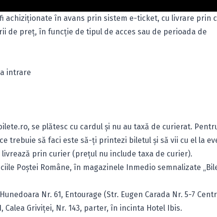
 achiziţionate în avans prin sistem e-ticket, cu livrare prin 
rii de preţ, în funcţie de tipul de acces sau de perioada de
a intrare
ilete.ro
, se plătesc cu cardul şi nu au taxă de curierat. Pentr
ce trebuie să faci este să-ţi printezi biletul şi să vii cu el la 
 livrează prin curier (preţul nu include taxa de curier).
ficiile Poştei Române, în magazinele Inmedio semnalizate „Bile
 Hunedoara Nr. 61, Entourage (Str. Eugen Carada Nr. 5-7 Centr
 Calea Griviţei, Nr. 143, parter, în incinta Hotel Ibis.