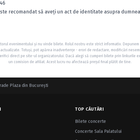
846
! Este recomandat să aveţi un act de identitate asupra dumne
torul evenimentului și nu vinde bilete. Rolul nostru este strict informativ. Depunem
și actualizate. Totuși, pot apărea inadvertențe - erori de redactare, modificări nesem
rifici direct pe site-ul organizatorului. Dacă alegi să cumperi bilete prin linkurile e
un comision de afiliat. Acest lucru nu afectează prețul final plătit de tine.
rade Plaza din Bucureşti
I
TOP CĂUTĂRI
Bilete concerte
Concerte Sala Palatului