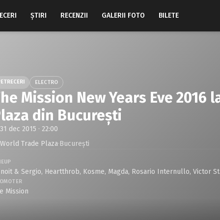
ECERI
ŞTIRI
RECENZII
GALERII FOTO
BILETE
PETRECERI
ELECTRO
he Mission New Years Eve 2016 l
laza din Bucureşti
31 dec 2015 · 22:00
World Trade Plaza
·
Bucureşti
NEUP
noit & Sergio
,
Heartthrob
,
Kosme
,
Magda
,
Rosario Internullo
,
Victor S
OMOTER
e Mission