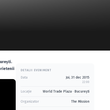
ureşti.
rietenii
DETALII EVENIMENT
Data
Joi, 31 dec 2015
22:00
Locație
World Trade Plaza
·
Bucureşti
Organizator
The Mission