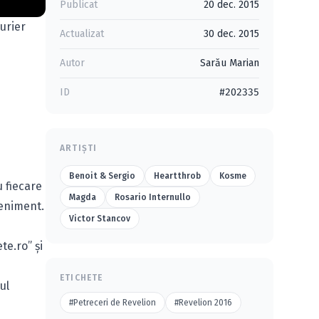
Publicat
20 dec. 2015
curier
Actualizat
30 dec. 2015
Autor
Sarău Marian
ID
#202335
ARTIȘTI
Benoit & Sergio
Heartthrob
Kosme
u fiecare
Magda
Rosario Internullo
eveniment.
Victor Stancov
te.ro” şi
ETICHETE
ul
#Petreceri de Revelion
#Revelion 2016