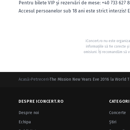
Pentru bilete VIP şi rezervări de mese: +40 733 627 
Accesul persoanelor sub 18 ani este strict interzis
iConcert.ro nu este organiza
informațiile să fie corecte 
omisiuni. Îți recomandăm să ve
Acasă
›
Petreceri
›
The Mission New Years Eve 2016 la World T
DESPRE ICONCERT.RO
CATEGORI
Despre noi
Concerte
Echipa
Ştiri