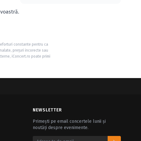
avoastră.
 eforturi constante pentru ca
nalate, prețuri incorecte sau
xterne, iConcert.ro poate primi
NEWSLETTER
Primești pe email concertele lunii și
noutăți despre evenimente.