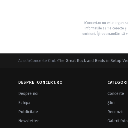
iConcert.ro nu este organiza
informațiile să fie corecte 
omisiuni. Îți recomandăm să ve
Acasă
›
Concerte Club
›
The Great Rock and Beats in Setup Ve
DESPRE ICONCERT.RO
CATEGORI
Despre noi
Concerte
Echipa
Ştiri
Publicitate
Recenzii
Newsletter
Galerii foto