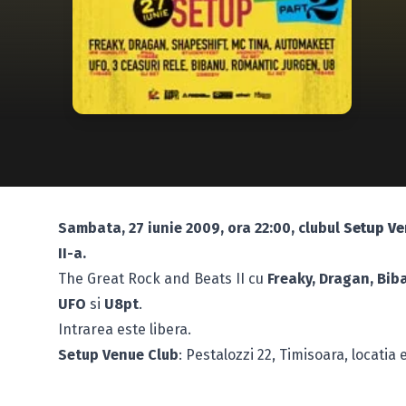
Sambata, 27 iunie 2009, ora 22:00, clubul
Setup V
II-a.
The Great Rock and Beats II cu
Freaky, Dragan, Bib
UFO
si
U8pt
.
Intrarea este libera.
Setup Venue Club
: Pestalozzi 22, Timisoara,
locatia 