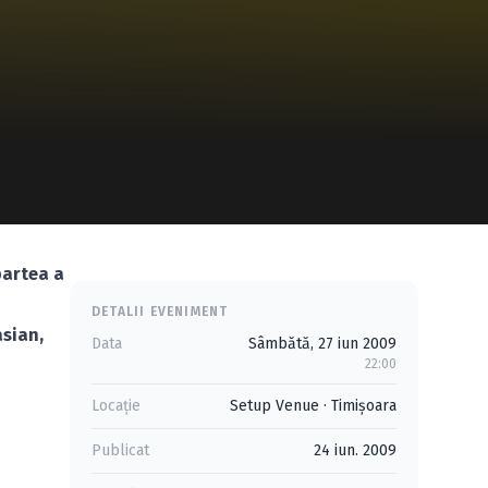
partea a
DETALII EVENIMENT
asian,
Data
Sâmbătă, 27 iun 2009
22:00
Locație
Setup Venue
·
Timişoara
Publicat
24 iun. 2009