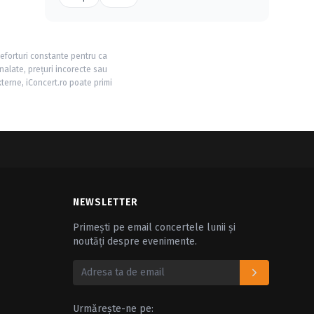
 eforturi constante pentru ca
nalate, prețuri incorecte sau
xterne, iConcert.ro poate primi
NEWSLETTER
Primești pe email concertele lunii și
noutăți despre evenimente.
Urmărește-ne pe: