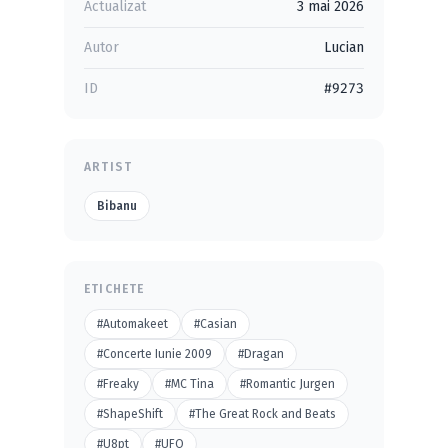
Actualizat
3 mai 2026
Autor
Lucian
ID
#9273
ARTIST
Bibanu
ETICHETE
#Automakeet
#Casian
#Concerte Iunie 2009
#Dragan
#Freaky
#MC Tina
#Romantic Jurgen
#ShapeShift
#The Great Rock and Beats
#U8pt
#UFO