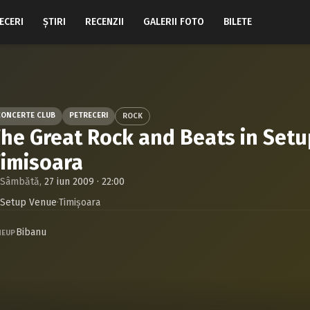
ECERI
ŞTIRI
RECENZII
GALERII FOTO
BILETE
CONCERTE CLUB
PETRECERI
ROCK
he Great Rock and Beats in Setu
imisoara
Sâmbătă,
27 iun 2009 · 22:00
Setup Venue
·
Timişoara
Bibanu
NEUP