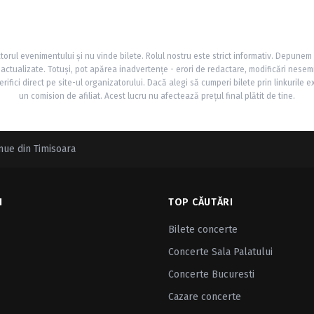
torul evenimentului și nu vinde bilete. Rolul nostru este strict informativ. Depunem
și actualizate. Totuși, pot apărea inadvertențe - erori de redactare, modificări nesem
rifici direct pe site-ul organizatorului. Dacă alegi să cumperi bilete prin linkurile e
un comision de afiliat. Acest lucru nu afectează prețul final plătit de tine.
nue din Timisoara
I
TOP CĂUTĂRI
Bilete concerte
Concerte Sala Palatului
Concerte Bucuresti
Cazare concerte