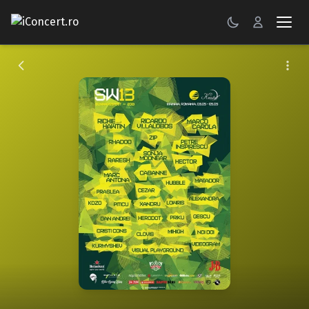
CONCERTE
FESTIVALURI
PETRECERI
ŞTIRI
RECENZII
GALERII FOTO
BILETE
Autentificare