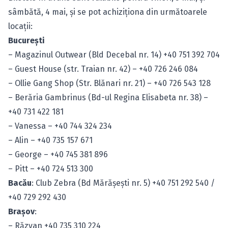
sâmbătă, 4 mai, şi se pot achiziţiona din următoarele
locaţii:
Bucureşti
– Magazinul Outwear (Bld Decebal nr. 14) +40 751 392 704
– Guest House (str. Traian nr. 42) – +40 726 246 084
– Ollie Gang Shop (Str. Blănari nr. 21) – +40 726 543 128
– Berăria Gambrinus (Bd-ul Regina Elisabeta nr. 38) –
+40 731 422 181
– Vanessa – +40 744 324 234
– Alin – +40 735 157 671
– George – +40 745 381 896
– Pitt – +40 724 513 300
Bacău
: Club Zebra (Bd Mărăşeşti nr. 5) +40 751 292 540 /
+40 729 292 430
Braşov
:
– Răzvan +40 735 310 224