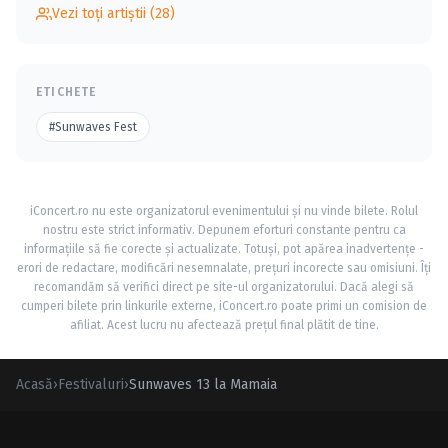
Vezi toți artiștii (28)
ETICHETE
#Sunwaves Fest
iConcert.ro nu este organizatorul evenimentului și nu vinde bilete. Rolul
nostru este strict informativ. Depunem eforturi constante pentru ca
informațiile să fie corecte și actualizate. Totuși, pot apărea inadvertențe -
erori de redactare, modificări nesemnalate, prețuri incorecte sau omisiuni. Îți
recomandăm să verifici direct pe site-ul organizatorului. Dacă alegi să
cumperi bilete prin linkurile externe, iConcert.ro poate primi un comision de
afiliat. Acest lucru nu afectează prețul final plătit de tine.
Acasă
›
Festivaluri
›
Sunwaves 13 la Mamaia