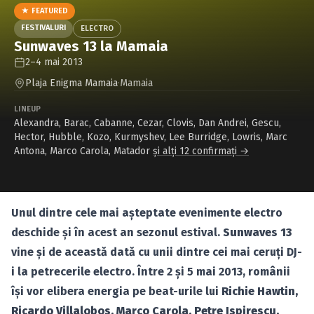
Caută în site...
★ FEATURED
FESTIVALURI
ELECTRO
Sunwaves 13 la Mamaia
2–4 mai 2013
Plaja Enigma Mamaia
·
Mamaia
LINEUP
Alexandra
,
Barac
,
Cabanne
,
Cezar
,
Clovis
,
Dan Andrei
,
Gescu
,
Hector
,
Hubble
,
Kozo
,
Kurmyshev
,
Lee Burridge
,
Lowris
,
Marc
Antona
,
Marco Carola
,
Matador
și alți 12 confirmați →
Unul dintre cele mai aşteptate evenimente electro
deschide şi în acest an sezonul estival.
Sunwaves 13
vine şi de această dată cu unii dintre cei mai ceruţi DJ-
i la petrecerile electro. Între 2 şi 5 mai 2013, românii
îşi vor elibera energia pe beat-urile lui
Richie Hawtin,
Ricardo Villalobos, Marco Carola, Petre Ispirescu,