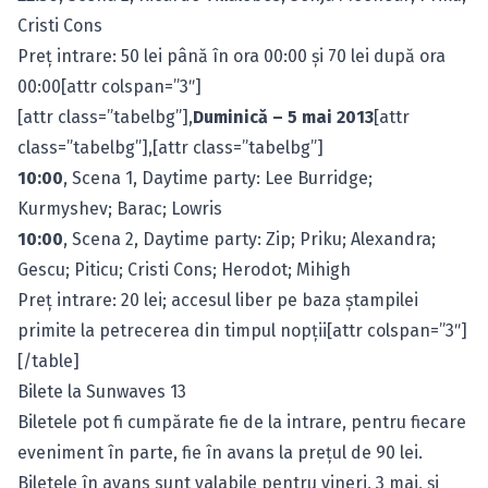
Cristi Cons
Preţ intrare: 50 lei până în ora 00:00 şi 70 lei după ora
00:00[attr colspan=”3″]
[attr class=”tabelbg”],
Duminică – 5 mai 2013
[attr
class=”tabelbg”],[attr class=”tabelbg”]
10:00
, Scena 1, Daytime party: Lee Burridge;
Kurmyshev; Barac; Lowris
10:00
, Scena 2, Daytime party: Zip; Priku; Alexandra;
Gescu; Piticu; Cristi Cons; Herodot; Mihigh
Preţ intrare: 20 lei; accesul liber pe baza ştampilei
primite la petrecerea din timpul nopţii[attr colspan=”3″]
[/table]
Bilete la Sunwaves 13
Biletele pot fi cumpărate fie de la intrare, pentru fiecare
eveniment în parte, fie în avans la preţul de 90 lei.
Biletele în avans sunt valabile pentru vineri, 3 mai, şi