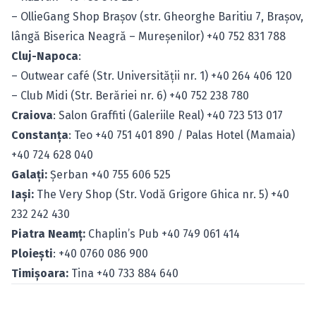
– OllieGang Shop Braşov (str. Gheorghe Baritiu 7, Braşov,
lângă Biserica Neagră – Mureşenilor) +40 752 831 788
Cluj-Napoca
:
– Outwear café (Str. Universităţii nr. 1) +40 264 406 120
– Club Midi (Str. Berăriei nr. 6) +40 752 238 780
Craiova
: Salon Graffiti (Galeriile Real) +40 723 513 017
Constanţa
: Teo +40 751 401 890 / Palas Hotel (Mamaia)
+40 724 628 040
Galaţi:
Şerban +40 755 606 525
Iaşi:
The Very Shop (Str. Vodă Grigore Ghica nr. 5) +40
232 242 430
Piatra Neamţ:
Chaplin’s Pub +40 749 061 414
Ploieşti
: +40 0760 086 900
Timişoara:
Tina +40 733 884 640