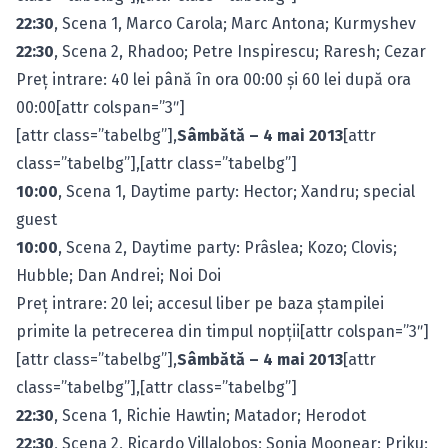
22:30
, Scena 1, Marco Carola; Marc Antona; Kurmyshev
22:30
, Scena 2, Rhadoo; Petre Inspirescu; Raresh; Cezar
Preţ intrare: 40 lei până în ora 00:00 şi 60 lei după ora
00:00[attr colspan=”3″]
[attr class=”tabelbg”],
Sâmbătă – 4 mai 2013
[attr
class=”tabelbg”],[attr class=”tabelbg”]
10:00
, Scena 1, Daytime party: Hector; Xandru; special
guest
10:00
, Scena 2, Daytime party: Prâslea; Kozo; Clovis;
Hubble; Dan Andrei; Noi Doi
Preţ intrare: 20 lei; accesul liber pe baza ştampilei
primite la petrecerea din timpul nopţii[attr colspan=”3″]
[attr class=”tabelbg”],
Sâmbătă – 4 mai 2013
[attr
class=”tabelbg”],[attr class=”tabelbg”]
22:30
, Scena 1, Richie Hawtin; Matador; Herodot
22:30
, Scena 2, Ricardo Villalobos; Sonja Moonear; Priku;