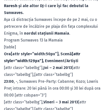
Raresh
şi ale altor DJ-i care îşi fac debutul la
Sunwaves.
Aşa că distracţia Sunwaves începe de pe 2 mai, cu o
petrecere de încălzire pe plaja din faţa complexului
Enigma, în
nordul staţiunii Mamaia
.
Program Sunwaves 13 la Mamaia
[table]
Ora[attr style=”width:50px”], Scenă
[attr
style=”width:129px”]
, Eveniment/Artişti
[attr class=”tabelbg”],
Joi – 2 mai 2013
[attr
class=”tabelbg”],[attr class=”tabelbg”]
23:00
, -, Sunwaves Pre-Party: Cabanne; Kozo; Lowris
Preţ intrare: 20 lei până în ora 00:00 şi 30 lei după ora
00:00 [attr colspan=”3″]
[attr class=”tabelbg”],
Vineri – 3 mai 2013
[attr
class=”tabelbg”],[attr class=”tabelbg”]