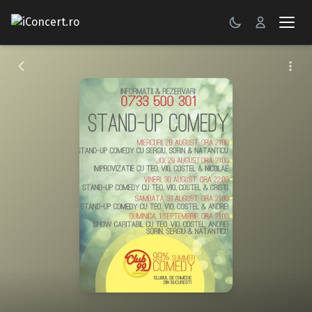
CONCERTE
FESTIVALURI
PETRECERI
ŞTIRI
RECENZII
GALERII FOTO
BILETE
Autentificare