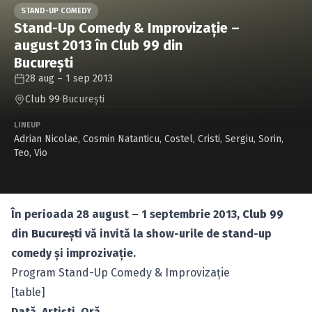
Caută în site...
STAND-UP COMEDY
Stand-Up Comedy & Improvizaţie –
august 2013 în Club 99 din
Bucureşti
28 aug – 1 sep 2013
Club 99
·
Bucureşti
LINEUP
Adrian Nicolae
,
Cosmin Natanticu
,
Costel
,
Cristi
,
Sergiu
,
Sorin
,
Teo
,
Vio
În perioada 28 august – 1 septembrie 2013,
Club 99
din
Bucureşti
vă invită la show-urile de stand-up
comedy şi improzivaţie.
Program Stand-Up Comedy & Improvizaţie
[table]
Dată, Artişti, Oră