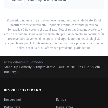
#Andrei
#Stand-up Comedy Bucuresti
iConcert.ro nu este organizatorul evenimentului și nu vinde bilete. Rolul
nostru este strict informativ. Depunem eforturi constante pentru ca
informațiile să fie corecte și actualizate. Totuși, pot apărea inadvertențe -
erori de redactare, modificări nesemnalate, prețuri incorecte sau omisiuni. Îți
recomandăm să verifici direct pe site-ul organizatorului. Dacă alegi să
cumperi bilete prin linkurile externe, iConcert.ro poate primi un comision de
afiliat. Acest lucru nu afectează prețul final plătit de tine.
Acasă
›
Stand-Up Comedy
›
Stand-Up Comedy & Improvizaţie – august 2013 în Club 99 din
Bucureşti
DESPRE ICONCERT.RO
Despre noi
Echipa
Publicitate
Newsletter