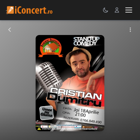
CONCERTE
FESTIVALURI
PETRECERI
ŞTIRI
RECENZII
GALERII FOTO
BILETE
Autentificare