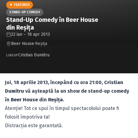
Caută în site...
★ FEATURED
STAND-UP COMEDY
Stand-Up Comedy în Beer House
din Reşiţa
22 ian – 18 apr 2013
Beer House
·
Reşiţa
Cristian Dumitru
LINEUP
Joi, 18 aprilie 2013, începând cu ora 21:00,
Cristian
Dumitru
vă aşteaptă la un show de stand-up comedy
în
Beer House
din
Reşiţa.
Atenţie! Tot ce spui în timpul spectacolului poate fi
folosit împotriva ta!
Distracţia este garantată.