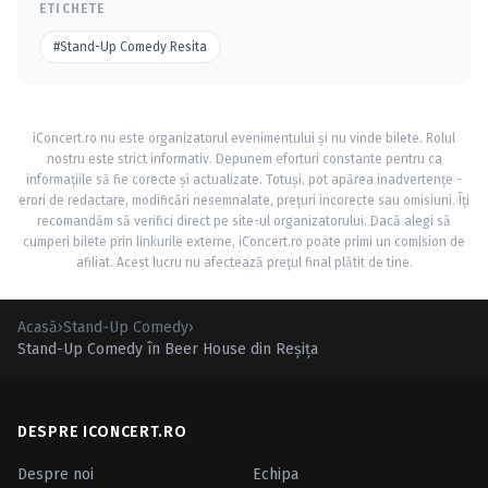
ETICHETE
#Stand-Up Comedy Resita
iConcert.ro nu este organizatorul evenimentului și nu vinde bilete. Rolul
nostru este strict informativ. Depunem eforturi constante pentru ca
informațiile să fie corecte și actualizate. Totuși, pot apărea inadvertențe -
erori de redactare, modificări nesemnalate, prețuri incorecte sau omisiuni. Îți
recomandăm să verifici direct pe site-ul organizatorului. Dacă alegi să
cumperi bilete prin linkurile externe, iConcert.ro poate primi un comision de
afiliat. Acest lucru nu afectează prețul final plătit de tine.
Acasă
›
Stand-Up Comedy
›
Stand-Up Comedy în Beer House din Reşiţa
DESPRE ICONCERT.RO
Despre noi
Echipa