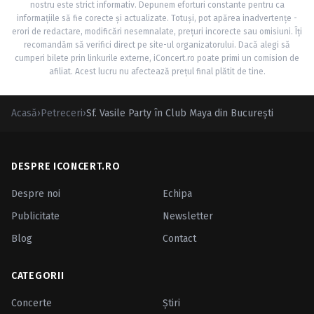
nostru este strict informativ. Depunem eforturi constante pentru ca
informațiile să fie corecte și actualizate. Totuși, pot apărea inadvertențe -
erori de redactare, modificări nesemnalate, prețuri incorecte sau omisiuni. Îți
recomandăm să verifici direct pe site-ul organizatorului. Dacă alegi să
cumperi bilete prin linkurile externe, iConcert.ro poate primi un comision de
afiliat. Acest lucru nu afectează prețul final plătit de tine.
Acasă
›
Petreceri
›
Sf. Vasile Party în Club Maya din Bucureşti
DESPRE ICONCERT.RO
Despre noi
Echipa
Publicitate
Newsletter
Blog
Contact
CATEGORII
Concerte
Ştiri