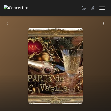
CONCERTE
FESTIVALURI
PETRECERI
ŞTIRI
RECENZII
GALERII FOTO
BILETE
Autentificare