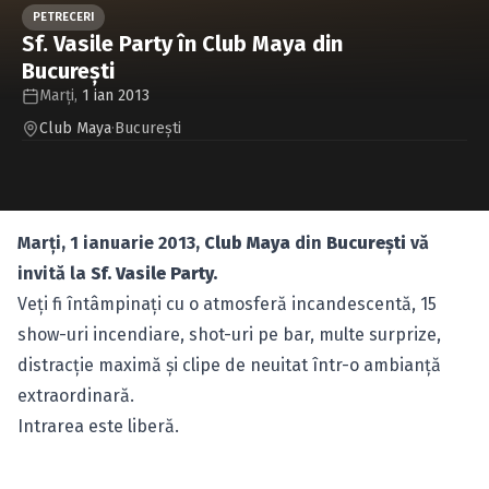
Caută în site...
PETRECERI
Sf. Vasile Party în Club Maya din
Bucureşti
Marți,
1 ian 2013
Club Maya
·
Bucureşti
Marţi, 1 ianuarie 2013,
Club Maya
din
Bucureşti
vă
invită la
Sf. Vasile Party.
Veţi fi întâmpinaţi cu o atmosferă incandescentă, 15
show-uri incendiare, shot-uri pe bar, multe surprize,
distracţie maximă şi clipe de neuitat într-o ambianţă
extraordinară.
Intrarea este liberă.