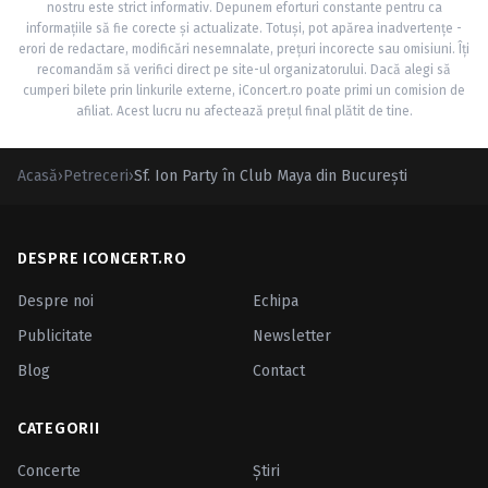
nostru este strict informativ. Depunem eforturi constante pentru ca
informațiile să fie corecte și actualizate. Totuși, pot apărea inadvertențe -
erori de redactare, modificări nesemnalate, prețuri incorecte sau omisiuni. Îți
recomandăm să verifici direct pe site-ul organizatorului. Dacă alegi să
cumperi bilete prin linkurile externe, iConcert.ro poate primi un comision de
afiliat. Acest lucru nu afectează prețul final plătit de tine.
Acasă
›
Petreceri
›
Sf. Ion Party în Club Maya din Bucureşti
DESPRE ICONCERT.RO
Despre noi
Echipa
Publicitate
Newsletter
Blog
Contact
CATEGORII
Concerte
Ştiri