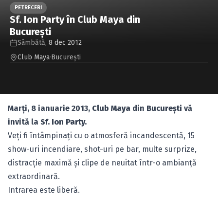
Caută în site...
PETRECERI
Sf. Ion Party în Club Maya din
Bucureşti
Sâmbătă,
8 dec 2012
Club Maya
·
Bucureşti
Marţi, 8 ianuarie 2013,
Club Maya
din
Bucureşti
vă
invită la
Sf. Ion Party.
Veţi fi întâmpinaţi cu o atmosferă incandescentă, 15
show-uri incendiare, shot-uri pe bar, multe surprize,
distracţie maximă şi clipe de neuitat într-o ambianţă
extraordinară.
Intrarea este liberă.