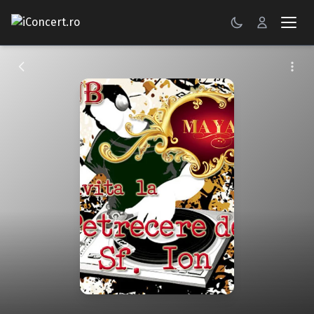
CONCERTE
FESTIVALURI
PETRECERI
ŞTIRI
RECENZII
GALERII FOTO
BILETE
Autentificare