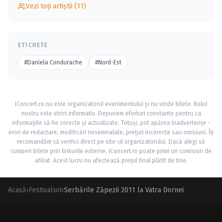
Vezi toți artiștii (11)
ETICHETE
#Daniela Condurache
#Nord-Est
iConcert.ro nu este organizatorul evenimentului și nu vinde bilete. Rolul
nostru este strict informativ. Depunem eforturi constante pentru ca
informațiile să fie corecte și actualizate. Totuși, pot apărea inadvertențe -
erori de redactare, modificări nesemnalate, prețuri incorecte sau omisiuni. Îți
recomandăm să verifici direct pe site-ul organizatorului. Dacă alegi să
cumperi bilete prin linkurile externe, iConcert.ro poate primi un comision de
afiliat. Acest lucru nu afectează prețul final plătit de tine.
Acasă
›
Festivaluri
›
Serbările Zăpezii 2011 la Vatra Dornei