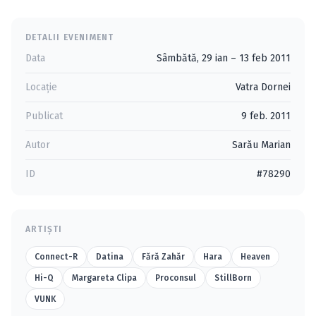
DETALII EVENIMENT
Data
Sâmbătă, 29 ian – 13 feb 2011
Locație
Vatra Dornei
Publicat
9 feb. 2011
Autor
Sarău Marian
ID
#78290
ARTIȘTI
Connect-R
Datina
Fără Zahăr
Hara
Heaven
Hi-Q
Margareta Clipa
Proconsul
StillBorn
VUNK