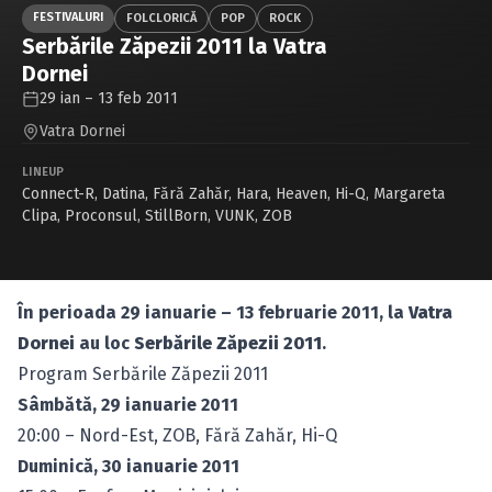
Caută în site...
FESTIVALURI
FOLCLORICĂ
POP
ROCK
Serbările Zăpezii 2011 la Vatra
Dornei
29 ian – 13 feb 2011
Vatra Dornei
LINEUP
Connect-R
,
Datina
,
Fără Zahăr
,
Hara
,
Heaven
,
Hi-Q
,
Margareta
Clipa
,
Proconsul
,
StillBorn
,
VUNK
,
ZOB
În perioada 29 ianuarie – 13 februarie 2011, la
Vatra
Dornei
au loc
Serbările Zăpezii 2011
.
Program Serbările Zăpezii 2011
Sâmbătă, 29 ianuarie 2011
20:00 – Nord-Est, ZOB, Fără Zahăr, Hi-Q
Duminică, 30 ianuarie 2011