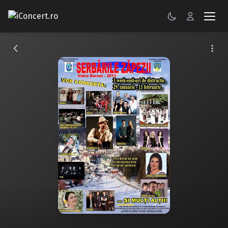
CONCERTE
FESTIVALURI
PETRECERI
ŞTIRI
RECENZII
GALERII FOTO
BILETE
Autentificare