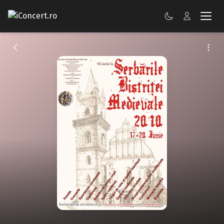
CONCERTE
FESTIVALURI
PETRECERI
ŞTIRI
RECENZII
GALERII FOTO
BILETE
Autentificare