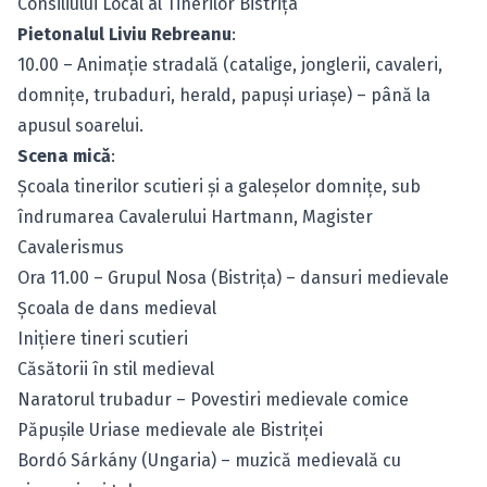
Consiliului Local al Tinerilor Bistriţa
Pietonalul Liviu Rebreanu
:
10.00 – Animaţie stradală (catalige, jonglerii, cavaleri,
domniţe, trubaduri, herald, papuşi uriaşe) – până la
apusul soarelui.
Scena mică
:
Şcoala tinerilor scutieri şi a galeşelor domniţe, sub
îndrumarea Cavalerului Hartmann, Magister
Cavalerismus
Ora 11.00 – Grupul Nosa (Bistriţa) – dansuri medievale
Şcoala de dans medieval
Iniţiere tineri scutieri
Căsătorii în stil medieval
Naratorul trubadur – Povestiri medievale comice
Păpuşile Uriase medievale ale Bistriţei
Bordó Sárkány (Ungaria) – muzică medievală cu