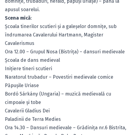
domniţe, trubaduri, herald, papuşi uriaşe) – până la
apusul soarelui.
Scena mică
:
Şcoala tinerilor scutieri şi a galeşelor domniţe, sub
îndrumarea Cavalerului Hartmann, Magister
Cavalerismus
Ora 12.00 – Grupul Nosa (Bistriţa) – dansuri medievale
Şcoala de dans medieval
Iniţiere tineri scutieri
Naratorul trubadur – Povestiri medievale comice
Păpuşile Uriase
Bordó Sárkány (Ungaria) – muzică medievală cu
cimpoaie şi tobe
Cavalerii Gladius Dei
Paladinii de Terra Medies
Ora 14.30 – Dansuri medievale – Grădiniţa nr.6 Bistrita,