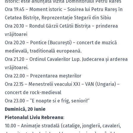
istoric: este anunţată vizita Domnitorului Petru Rares
Ora 19.45 – Moment istoric – Sosirea lui Petru Rareş în
Cetatea Bistriţe, Reprezentaţie Stegarii din Sibiu
Ora 20.10 – Rondul Gărzii Cetătii Bistriţa – prinderea
vrăjitoarei
Ora 20.20 – Pontice (Bucureşti) – concert de muzică
medievală, traditională europeană.
Ora 21.20 – Ordinul Cavalerilor Lup. Judecarea şi arderea
vrăjitoarei.
Ora 22.00 – Prezentarea meşterilor
Ora 22.15 – Menestrelii veacului XXI – VAN (Ungaria) –
concert de rock-medieval
Ora 23.00 – “E noapte si e frig, seniori!“
Duminică, 20 iunie
Pietonalul Liviu Rebreanu
:
10.00 – Animaţie stradală (catalige, jonglerii, cavaleri,