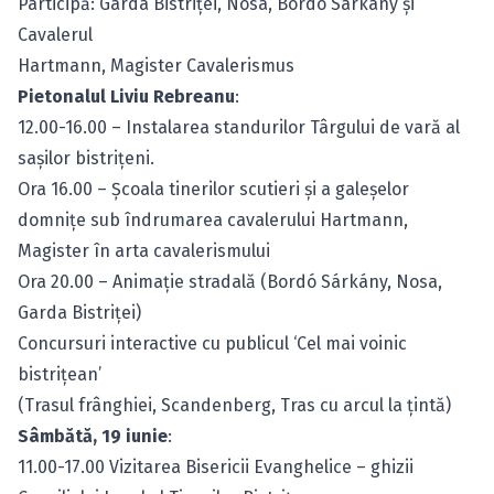
Participă: Garda Bistriţei, Nosa, Bordó Sárkány şi
Cavalerul
Hartmann, Magister Cavalerismus
Pietonalul Liviu Rebreanu
:
12.00-16.00 – Instalarea standurilor Târgului de vară al
saşilor bistriţeni.
Ora 16.00 – Şcoala tinerilor scutieri şi a galeşelor
domniţe sub îndrumarea cavalerului Hartmann,
Magister în arta cavalerismului
Ora 20.00 – Animaţie stradală (Bordó Sárkány, Nosa,
Garda Bistriţei)
Concursuri interactive cu publicul ‘Cel mai voinic
bistriţean’
(Trasul frânghiei, Scandenberg, Tras cu arcul la ţintă)
Sâmbătă, 19 iunie
:
11.00-17.00 Vizitarea Bisericii Evanghelice – ghizii