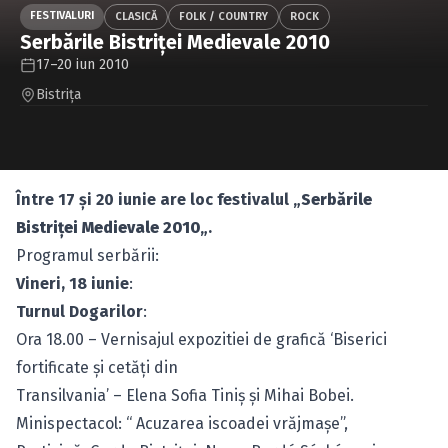
Caută în site...
FESTIVALURI
CLASICĂ
FOLK / COUNTRY
ROCK
Serbările Bistriţei Medievale 2010
17–20 iun 2010
Bistriţa
Între 17 şi 20 iunie are loc festivalul „
Serbările
Bistriţei Medievale 2010
„.
Programul serbării:
Vineri, 18 iunie
:
Turnul Dogarilor
:
Ora 18.00 – Vernisajul expozitiei de grafică ‘Biserici
fortificate şi cetăţi din
Transilvania’ – Elena Sofia Tiniş şi Mihai Bobei.
Minispectacol: “ Acuzarea iscoadei vrăjmaşe”,