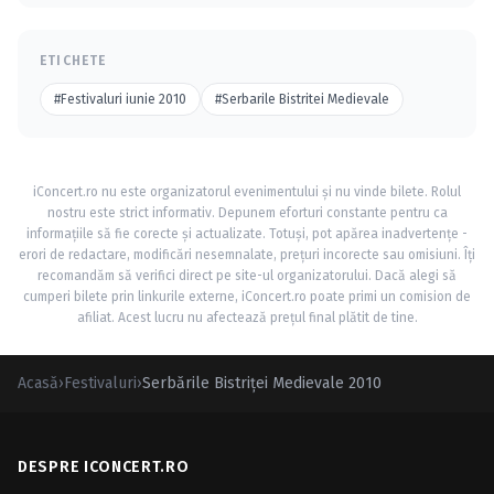
ETICHETE
#Festivaluri iunie 2010
#Serbarile Bistritei Medievale
iConcert.ro nu este organizatorul evenimentului și nu vinde bilete. Rolul
nostru este strict informativ. Depunem eforturi constante pentru ca
informațiile să fie corecte și actualizate. Totuși, pot apărea inadvertențe -
erori de redactare, modificări nesemnalate, prețuri incorecte sau omisiuni. Îți
recomandăm să verifici direct pe site-ul organizatorului. Dacă alegi să
cumperi bilete prin linkurile externe, iConcert.ro poate primi un comision de
afiliat. Acest lucru nu afectează prețul final plătit de tine.
Acasă
›
Festivaluri
›
Serbările Bistriţei Medievale 2010
DESPRE ICONCERT.RO