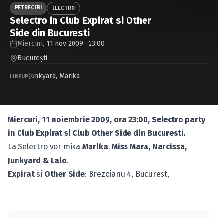
Caută în site...
PETRECERI
ELECTRO
Selectro in Club Expirat si Other
Side din Bucuresti
Miercuri,
11 nov 2009 · 23:00
Bucureşti
Junkyard
,
Marika
LINEUP
Miercuri, 11 noiembrie 2009, ora 23:00,
Selectro
party
in
Club Expirat
si
Club Other Side
din
Bucuresti
.
La Selectro vor mixa
Marika, Miss Mara, Narcissa,
Junkyard & Lalo
.
Expirat
si
Other Side
: Brezoianu 4, Bucurest,