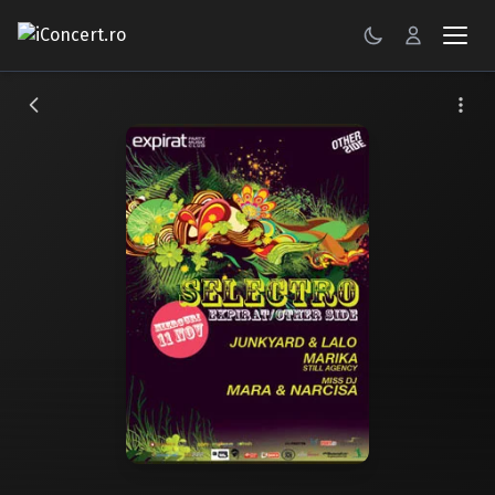
CONCERTE
FESTIVALURI
PETRECERI
ŞTIRI
RECENZII
GALERII FOTO
BILETE
Autentificare