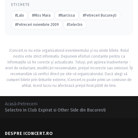
ETICHETE
#Lalo
#Miss Mara
#Narcissa
#Petreceri Bucureşti
#Petreceri noiembrie 2009
#Selectro
iConcert.ro nu este organizatorul evenimentului și nu vinde bilete. Rolul
nostru este strict informativ. Depunem eforturi constante pentru ca
informațiile să fie corecte și actualizate. Totuși, pot apărea inadvertențe -
erori de redactare, modificări nesemnalate, prețuri incorecte sau omisiuni. Îți
recomandăm să verifici direct pe site-ul organizatorului. Dacă alegi să
cumperi bilete prin linkurile externe, iConcert.ro poate primi un comision de
afiliat. Acest lucru nu afectează prețul final plătit de tine.
Acasă
›
Petreceri
›
Selectro in Club Expirat si Other Side din Bucuresti
DESPRE ICONCERT.RO