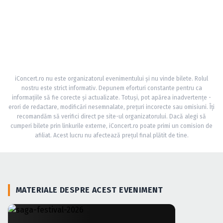
iConcert.ro nu este organizatorul evenimentului și nu vinde bilete. Rolul
nostru este strict informativ. Depunem eforturi constante pentru ca
informațiile să fie corecte și actualizate. Totuși, pot apărea inadvertențe -
erori de redactare, modificări nesemnalate, prețuri incorecte sau omisiuni. Îți
recomandăm să verifici direct pe site-ul organizatorului. Dacă alegi să
cumperi bilete prin linkurile externe, iConcert.ro poate primi un comision de
afiliat. Acest lucru nu afectează prețul final plătit de tine.
MATERIALE DESPRE ACEST EVENIMENT