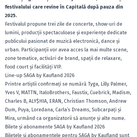
festivalului care revine în Capitală după pauza din
2025.
Festivalul propune trei zile de concerte, show-uri de
lumini, producții spectaculoase și experiențe dedicate
publicului pasionat de muzică electronică, dance și
urban. Participanții vor avea acces la mai multe scene,
zone tematice, activări de brand, spații de relaxare,
food court și facilități VIP.
Line-up SAGA by Kaufland 2026
Printre artiștii confirmați se numără Tyga, Lilly Palmer,
Yves V, MATTN, ItaloBrothers, Faustix, Cuebrick, Madism,
Charles B, ALY$HIA, ERAN, Christian Thomson, Andrew
Dum, Puya, Loredana, Carla’s Dreams, Subcarpați și
Mira, urmând ca organizatorii să anunțe și alte nume.
Bilete și abonamente SAGA by Kaufland 2026
Biletele și abonamentele pentru SAGA
by Kaufland sunt