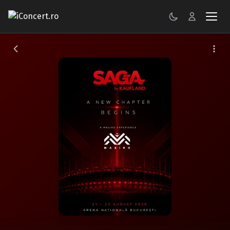
CONCERTE
FESTIVALURI
PETRECERI
ŞTIRI
RECENZII
GALERII FOTO
BILETE
Autentificare