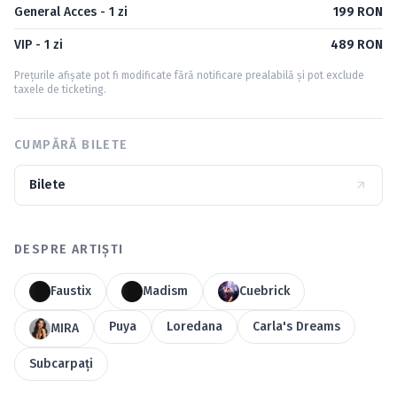
General Acces - 1 zi
199 RON
VIP - 1 zi
489 RON
Prețurile afișate pot fi modificate fără notificare prealabilă și pot exclude
taxele de ticketing.
CUMPĂRĂ BILETE
Bilete
DESPRE ARTIȘTI
Faustix
Madism
Cuebrick
Puya
Loredana
Carla's Dreams
MIRA
Subcarpaţi