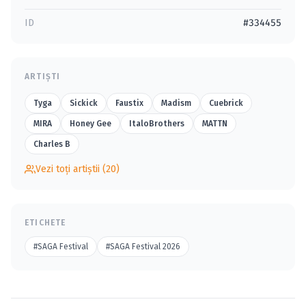
ID
#334455
ARTIȘTI
Tyga
Sickick
Faustix
Madism
Cuebrick
MIRA
Honey Gee
ItaloBrothers
MATTN
Charles B
Vezi toți artiștii (20)
ETICHETE
#SAGA Festival
#SAGA Festival 2026