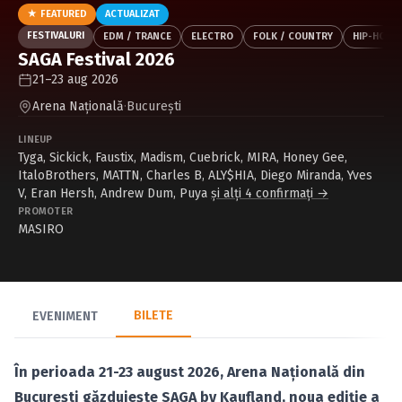
Caută în site...
★ FEATURED
ACTUALIZAT
FESTIVALURI
EDM / TRANCE
ELECTRO
FOLK / COUNTRY
HIP-HOP /
SAGA Festival 2026
21–23 aug 2026
Arena Naţională
·
Bucureşti
LINEUP
Tyga
,
Sickick
,
Faustix
,
Madism
,
Cuebrick
,
MIRA
,
Honey Gee
,
ItaloBrothers
,
MATTN
,
Charles B
,
ALY$HIA
,
Diego Miranda
,
Yves
V
,
Eran Hersh
,
Andrew Dum
,
Puya
și alți 4 confirmați →
PROMOTER
MASIRO
BILETE
EVENIMENT
În perioada 21-23 august 2026, Arena Națională din
București găzduiește SAGA by Kaufland, noua ediție a