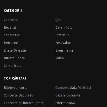
CATEGORII
Concerte
Ştiri
Recenzii
Galerii foto
Concursuri
Interviuri
Petreceri
Festivaluri
Zilele Oraşului
Evenimente
Intrare liberă
Video
Comunicate
TOP CĂUTĂRI
Bilete concerte
Concerte Sala Palatului
Concerte Bucuresti
Cazare concerte
Concerte cu intrare liberă
Oferte eMAG