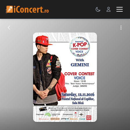
CONCERTE
FESTIVALURI
PETRECERI
ŞTIRI
RECENZII
GALERII FOTO
BILETE
Autentificare