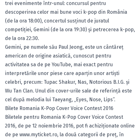
trei evenimente într-unul: concursul pentru
descoperirea celor mai bune voci k-pop din România
(de la ora 18:00), concertul susţinut de juratul
competiţiei, Gemini (de la ora 19:30) şi petrecerea k-pop,
de la ora 22:30.
Gemini, pe numele său Paul Jeong, este un cântăreț
american de origine asiatică, cunoscut pentru
activitatea sa de pe YouTube, mai exact pentru
interpretările unor piese care aparţin unor artişti
celebri, precum: Tupac Shakur, Nas, Notorious B.I.G. şi
Wu Tan Clan. Unul din cover-urile sale de referinţă este
cel după melodia lui Taeyang, „Eyes, Nose, Lips”.
Bilete Romania K-Pop Cover Voice Contest 2016
Biletele pentru Romania K-Pop Cover Voice Contest
2016, de pe 12 noiembrie 2016, pot fi achiziţionate online
de pe
www.myticket.ro
, la două categorii de preţ, în