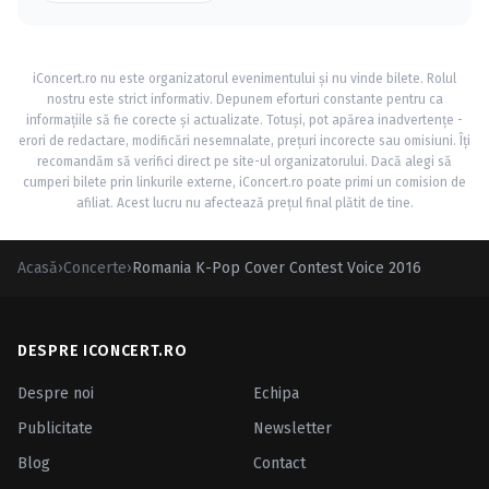
iConcert.ro nu este organizatorul evenimentului și nu vinde bilete. Rolul
nostru este strict informativ. Depunem eforturi constante pentru ca
informațiile să fie corecte și actualizate. Totuși, pot apărea inadvertențe -
erori de redactare, modificări nesemnalate, prețuri incorecte sau omisiuni. Îți
recomandăm să verifici direct pe site-ul organizatorului. Dacă alegi să
cumperi bilete prin linkurile externe, iConcert.ro poate primi un comision de
afiliat. Acest lucru nu afectează prețul final plătit de tine.
Acasă
›
Concerte
›
Romania K-Pop Cover Contest Voice 2016
DESPRE ICONCERT.RO
Despre noi
Echipa
Publicitate
Newsletter
Blog
Contact