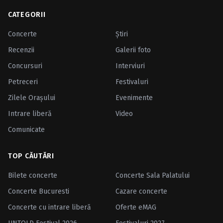
CATEGORII
Concerte
Ştiri
Recenzii
Galerii foto
Concursuri
Interviuri
Petreceri
Festivaluri
Zilele Oraşului
Evenimente
Intrare liberă
Video
Comunicate
TOP CĂUTĂRI
Bilete concerte
Concerte Sala Palatului
Concerte Bucuresti
Cazare concerte
Concerte cu intrare liberă
Oferte eMAG