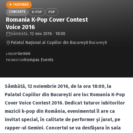
Caută în site...
★ FEATURED
CONCERTE
K-POP
POP
Romania K-Pop Cover Contest
Voice 2016
Sâmbătă,
12 nov 2016 · 18:00
Palatul Naţional al Copiilor din București
·
Bucureşti
Gemini
LINEUP
Kompas Events
PROMOTER
Sâmbătă, 12 noiembrie 2016, de la ora 18:00, la
Palatul Copiilor din Bucureşti are loc Romania K-Pop
Cover Voice Contest 2016. Dedicat tuturor iubitorilor
muzicii k-pop din România, evenimentul îl are ca
invitat special, în calitate de performer şi jurat, pe
rapper-ul Gemini. Concertul se va desfăşura în sala