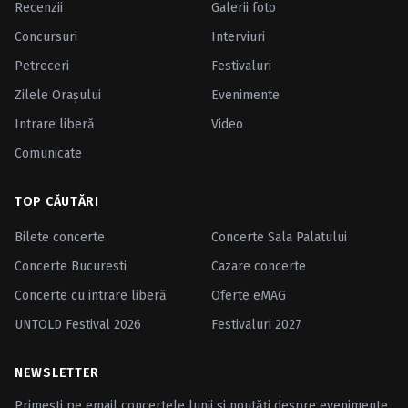
Recenzii
Galerii foto
Concursuri
Interviuri
Petreceri
Festivaluri
Zilele Oraşului
Evenimente
Intrare liberă
Video
Comunicate
TOP CĂUTĂRI
Bilete concerte
Concerte Sala Palatului
Concerte Bucuresti
Cazare concerte
Concerte cu intrare liberă
Oferte eMAG
UNTOLD Festival 2026
Festivaluri 2027
NEWSLETTER
Primești pe email concertele lunii și noutăți despre evenimente.