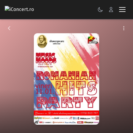
CONCERTE
FESTIVALURI
PETRECERI
ŞTIRI
RECENZII
GALERII FOTO
BILETE
Autentificare