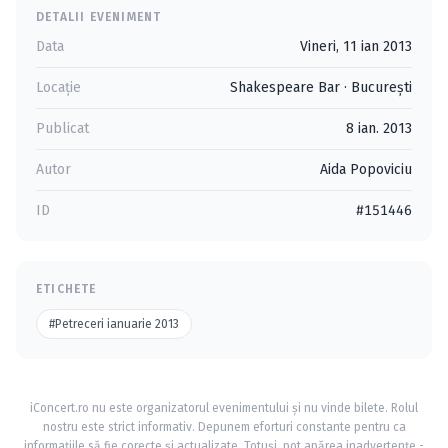
DETALII EVENIMENT
Data
Vineri, 11 ian 2013
Locație
Shakespeare Bar
·
Bucureşti
Publicat
8 ian. 2013
Autor
Aida Popoviciu
ID
#151446
ETICHETE
#Petreceri ianuarie 2013
iConcert.ro nu este organizatorul evenimentului și nu vinde bilete. Rolul
nostru este strict informativ. Depunem eforturi constante pentru ca
informațiile să fie corecte și actualizate. Totuși, pot apărea inadvertențe -