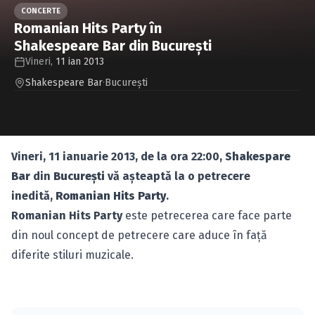
Caută în site...
CONCERTE
Romanian Hits Party în
Shakespeare Bar din Bucureşti
Vineri,
11 ian 2013
Shakespeare Bar
·
Bucureşti
Vineri, 11 ianuarie 2013, de la ora 22:00,
Shakespare
Bar
din
Bucureşti
vă aşteaptă la o petrecere
inedită,
Romanian Hits Party
.
Romanian Hits Party
este petrecerea care face parte
din noul concept de petrecere care aduce în faţă
diferite stiluri muzicale.