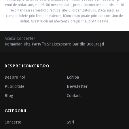
erori de redactare, modificări nesemnalate, prețuri incorecte sau omisiuni. Îți
recomandăm să verifici direct pe site-ul organizatorului. Dacă alegi să
cumperi bilete prin linkurile externe, iConcert.ro poate primi un comision de
afiliat. Acest lucru nu afectează prețul final plătit de tine.
Acasă
›
Concerte
›
Romanian Hits Party în Shakespeare Bar din Bucureşti
DESPRE ICONCERT.RO
Despre noi
Echipa
Publicitate
Newsletter
Blog
Contact
CATEGORII
Concerte
Ştiri