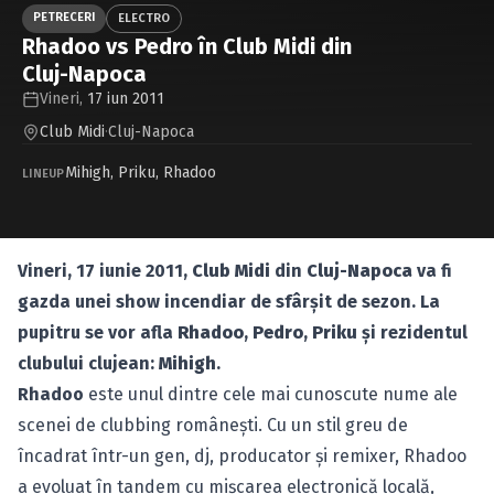
Caută în site...
PETRECERI
ELECTRO
Rhadoo vs Pedro în Club Midi din
Cluj-Napoca
Vineri,
17 iun 2011
Club Midi
·
Cluj-Napoca
Mihigh
,
Priku
,
Rhadoo
LINEUP
Vineri, 17 iunie 2011,
Club Midi
din
Cluj-Napoca
va fi
gazda unei show incendiar de sfârşit de sezon. La
pupitru se vor afla
Rhadoo
,
Pedro
,
Priku
şi rezidentul
clubului clujean:
Mihigh
.
Rhadoo
este unul dintre cele mai cunoscute nume ale
scenei de clubbing româneşti. Cu un stil greu de
încadrat într-un gen, dj, producator şi remixer, Rhadoo
a evoluat în tandem cu mişcarea electronică locală,