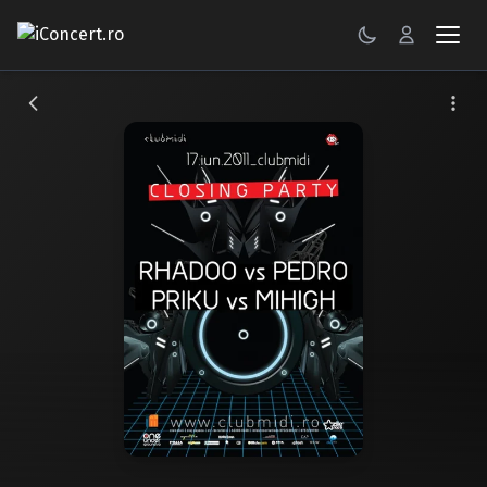
CONCERTE
FESTIVALURI
PETRECERI
ŞTIRI
RECENZII
GALERII FOTO
BILETE
Autentificare