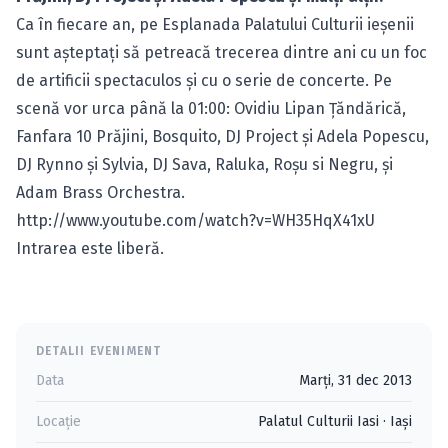
Ca în fiecare an, pe Esplanada Palatului Culturii ieşenii
sunt aşteptaţi să petreacă trecerea dintre ani cu un foc
de artificii spectaculos şi cu o serie de concerte. Pe
scenă vor urca până la 01:00: Ovidiu Lipan Ţăndărică,
Fanfara 10 Prăjini, Bosquito, DJ Project şi Adela Popescu,
DJ Rynno şi Sylvia, DJ Sava, Raluka, Roşu si Negru, şi
Adam Brass Orchestra.
http://www.youtube.com/watch?v=WH35HqX41xU
Intrarea este liberă.
DETALII EVENIMENT
Data
Marți, 31 dec 2013
Locație
Palatul Culturii Iasi
·
Iaşi