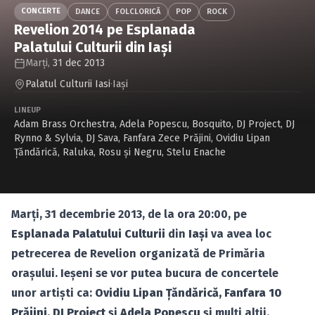
Caută în site...
CONCERTE
DANCE
FOLCLORICĂ
POP
ROCK
Revelion 2014 pe Esplanada
Palatului Culturii din Iaşi
Marți,
31 dec 2013
Palatul Culturii Iasi
·
Iaşi
LINEUP
Adam Brass Orchestra
,
Adela Popescu
,
Bosquito
,
DJ Project
,
DJ
Rynno & Sylvia
,
DJ Sava
,
Fanfara Zece Prăjini
,
Ovidiu Lipan
Ţăndărică
,
Raluka
,
Rosu şi Negru
,
Stelu Enache
Marţi, 31 decembrie 2013, de la ora 20:00, pe
Esplanada Palatului Culturii
din
Iaşi
va avea loc
petrecerea de Revelion organizată de Primăria
oraşului. Ieşeni se vor putea bucura de concertele
unor artişti ca:
Ovidiu Lipan Ţăndărică, Fanfara 10
Prăjini, DJ Project
şi
Adela Popescu
şi mulţi alţii.