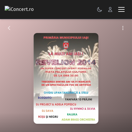
CONCERTE
FESTIVALURI
PETRECERI
ŞTIRI
RECENZII
GALERII FOTO
BILETE
Autentificare