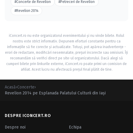
#Concerte de Revelion
#Petreceri de Revelion
#Revelion 2014
iConcert.ro nu este organizatorul evenimentului și nu vinde bilete. Rolul
nostru este strict informativ. Depunem eforturi constante pentru ca
informațiile să fie corecte și actualizate. Totuși, pot apărea inadvertențe -
erori de redactare, modificări nesemnalate, prețuri incorecte sau omisiuni. Îți
recomandăm să verifici direct pe site-ul organizatorului. Dacă alegi să
cumperi bilete prin linkurile externe, iConcert.ro poate primi un comision de
afiliat. Acest lucru nu afectează prețul final plătit de tine.
Acasă
›
Concerte
›
Revelion 2014 pe Esplanada Palatului Culturii din Iaşi
DESPRE ICONCERT.RO
Despre noi
Echipa