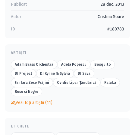
Publicat
28 dec. 2013
Autor
Cristina Soare
ID
#180783
ARTIȘTI
Adam Brass Orchestra
Adela Popescu
Bosquito
DJ Project
DJ Rynno & Sylvia
DJ Sava
Fanfara Zece Prăjini
Ovidiu Lipan Ţăndărică
Raluka
Rosu şi Negru
Vezi toți artiștii (11)
ETICHETE