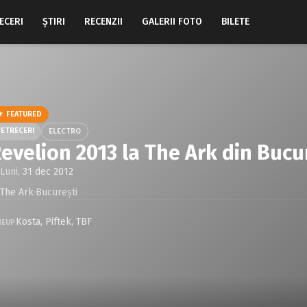
ECERI
ŞTIRI
RECENZII
GALERII FOTO
BILETE
★ FEATURED
PETRECERI
ELECTRO
evelion 2013 la The Ark din Bucu
Luni,
31 dec 2012
The Ark
·
Bucureşti
Kosta
,
Piftek
,
TBF
NEUP