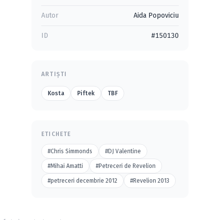
Autor
Aida Popoviciu
ID
#150130
ARTIȘTI
Kosta
Piftek
TBF
ETICHETE
#Chris Simmonds
#DJ Valentine
#Mihai Amatti
#Petreceri de Revelion
#petreceri decembrie 2012
#Revelion 2013