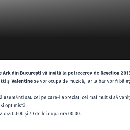
e Ark
din
Bucureşti
vă invită la petrecerea de
Revelion 201
tti
şi
Valentine
se vor ocupa de muzică, iar la bar vor fi băieţi
ă asemănti sau cel pe care-l apreciaţi cel mai mult şi să veniţ
 şi optimistă.
la ora 00:00 şi 70 de lei după ora 00:00.