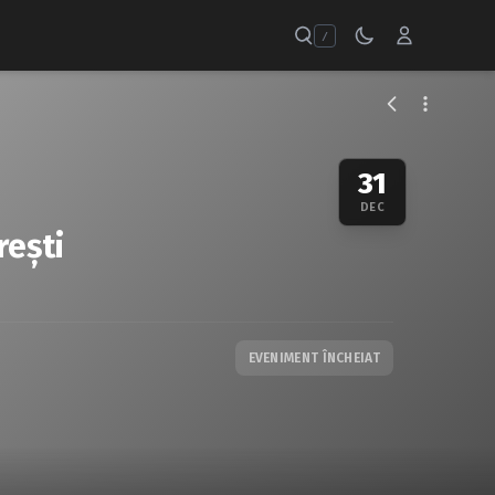
/
31
DEC
reşti
EVENIMENT ÎNCHEIAT