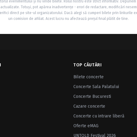
torul evenimentului și nu vinde bilete. Rolul nostru este strict informativ. Depunem
și actualizate. Totuși, pot apărea inadvertențe - erori de redactare, modificări nesem
rifici direct pe site-ul organizatorului. Dacă alegi să cumperi bilete prin linkurile e
un comision de afiliat. Acest lucru nu afectează prețul final plătit de tine.
I
TOP CĂUTĂRI
Bilete concerte
Concerte Sala Palatului
Concerte Bucuresti
Cazare concerte
Concerte cu intrare liberă
Oferte eMAG
UNTOLD Festival 2026