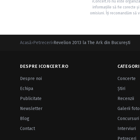
iConcert.ro nu este organiza
informațiile să fie corecte 
omisiuni. Îți recomandăm să ve
Acasă
›
Petreceri
›
Revelion 2013 la The Ark din Bucureşti
DESPRE ICONCERT.RO
CATEGORI
Despre noi
Concerte
Echipa
Ştiri
Publicitate
Recenzii
Newsletter
Galerii foto
Blog
Concursuri
Contact
Interviuri
Petreceri