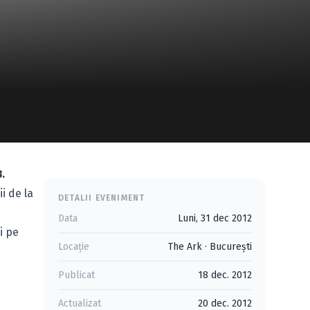
3
.
i de la
DETALII EVENIMENT
Data
Luni, 31 dec 2012
i pe
Locație
The Ark
·
Bucureşti
Publicat
18 dec. 2012
Actualizat
20 dec. 2012