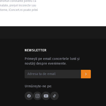
 eforturi constante pentru ca
nalate, prețuri incorecte sau
xterne, iConcert.ro poate primi
NEWSLETTER
Primești pe email concertele lunii și
noutăți despre evenimente.
Urmărește-ne pe: