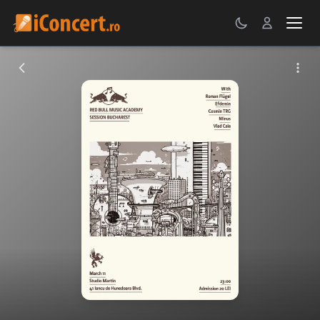
CONCERTE
FESTIVALURI
PETRECERI
ŞTIRI
RECENZII
GALERII FOTO
BILETE
Autentificare