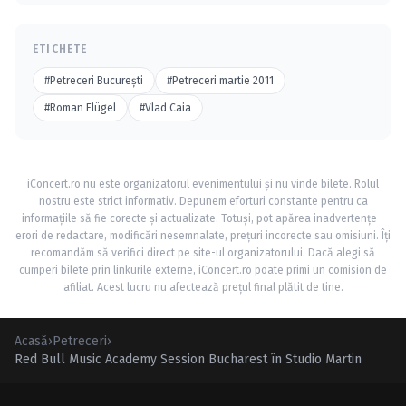
ETICHETE
#Petreceri Bucureşti
#Petreceri martie 2011
#Roman Flügel
#Vlad Caia
iConcert.ro nu este organizatorul evenimentului și nu vinde bilete. Rolul
nostru este strict informativ. Depunem eforturi constante pentru ca
informațiile să fie corecte și actualizate. Totuși, pot apărea inadvertențe -
erori de redactare, modificări nesemnalate, prețuri incorecte sau omisiuni. Îți
recomandăm să verifici direct pe site-ul organizatorului. Dacă alegi să
cumperi bilete prin linkurile externe, iConcert.ro poate primi un comision de
afiliat. Acest lucru nu afectează prețul final plătit de tine.
Acasă
›
Petreceri
›
Red Bull Music Academy Session Bucharest în Studio Martin