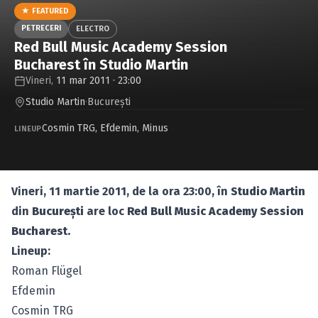
Caută în site...
★ FEATURED
PETRECERI
ELECTRO
Red Bull Music Academy Session
Bucharest în Studio Martin
Vineri,
11 mar 2011 · 23:00
Studio Martin
·
Bucureşti
Cosmin TRG
,
Efdemin
,
Minus
LINEUP
Vineri, 11 martie 2011, de la ora 23:00, în
Studio Martin
din
Bucureşti
are loc
Red Bull Music Academy Session
Bucharest.
Lineup:
Roman Flügel
Efdemin
Cosmin TRG