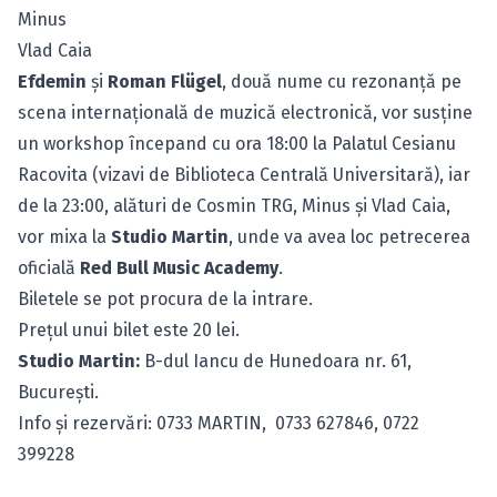
Minus
Vlad Caia
Efdemin
şi
Roman Flügel
, două nume cu rezonanţă pe
scena internaţională de muzică electronică, vor susţine
un workshop începand cu ora 18:00 la Palatul Cesianu
Racovita (vizavi de Biblioteca Centrală Universitară), iar
de la 23:00, alături de Cosmin TRG, Minus şi Vlad Caia,
vor mixa la
Studio Martin
, unde va avea loc petrecerea
oficială
Red Bull Music Academy
.
Biletele se pot procura de la intrare.
Preţul unui bilet este 20 lei.
Studio Martin:
B-dul Iancu de Hunedoara nr. 61,
Bucureşti.
Info şi rezervări: 0733 MARTIN, 0733 627846, 0722
399228