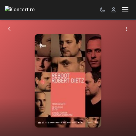
CONCERTE
FESTIVALURI
PETRECERI
ŞTIRI
RECENZII
GALERII FOTO
BILETE
Autentificare