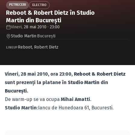
Caută în site...
PETRECERI
ELECTRO
Reboot & Robert Dietz în Studio
Martin din Bucureşti
Vineri,
28 mai 2010 · 23:00
Studio Martin
·
Bucureşti
Reboot
,
Robert Dietz
LINEUP
Vineri, 28 mai 2010, ora 23:00,
Reboot & Robert Dietz
sunt prezenţi la platane în
Studio Martin
din
Bucureşti
.
De warm-up se va ocupa
Mihai Amatti
.
Studio Martin
:Iancu de Hunedoara 61, Bucuresti.