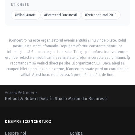
ETICHETE
#Mihai Amatti
#Petreceri Bucureşti
#Petreceri mai 2010
iConcert.ro nu este organizatorul evenimentului și nu vinde bilete. Rolul
nostru este strict informativ. Depunem eforturi constante pentru ca
informațiile să fie corecte și actualizate. Totuși, pot apărea inadvertențe -
erori de redactare, modificări nesemnalate, prețuri incorecte sau omisiuni. Îți
recomandăm să verifici direct pe site-ul organizatorului. Dacă alegi să
cumperi bilete prin linkurile externe, iConcert.ro poate primi un comision de
afiliat. Acest lucru nu afectează prețul final plătit de tine.
Acasă
›
Petreceri
›
Reboot & Robert Dietz în Studio Martin din Bucureşti
DESPRE ICONCERT.RO
Despre noi
Echipa