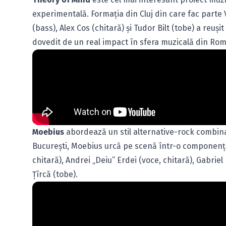
experimentală. Formaţia din Cluj din care fac parte
(bass), Alex Cos (chitară) şi Tudor Bilt (tobe) a reuş
dovedit de un real impact în sfera muzicală din Rom
Moebius
abordează un stil alternative-rock combinat
Bucureşti, Moebius urcă pe scenă într-o componenţă 
chitară), Andrei „Deiu” Erdei (voce, chitară), Gabrie
Țîrcă (tobe).