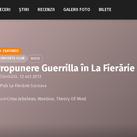
ECERI
ŞTIRI
RECENZII
GALERII FOTO
BILETE
★ FEATURED
CONCERTE CLUB
ROCK
ropunere Guerrilla în La Fierări
Sâmbătă,
12 oct 2013
Pub La Fierărie
·
Suceava
Crina Jebelean
,
Moebius
,
Theory Of Mind
NEUP