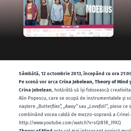
Sâmbătă, 12 octombrie 2013, începând cu ora 21:00
Pe scenă vor urca
Crina Jebelean, Theory of Mind
Crina Jebelean
, hotărâtă să îşi folosească creativ
Alin Popescu, care se ocupă de instrumentalele şi so
naştere
„Butterflies”, „Away”
sau
„Lovefall”
, piese ce 
combinând vocea caldă de mezzo-soprană a Crinei cu 
http://www.youtube.com/watch?v=sQI81R_l9XQ
Theory of Mind
este cel mai interesant proiect muz