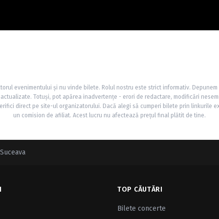
torul evenimentului și nu vinde bilete. Rolul nostru este strict informativ. Depunem
și actualizate. Totuși, pot apărea inadvertențe - erori de redactare, modificări nesem
rifici direct pe site-ul organizatorului. Dacă alegi să cumperi bilete prin linkurile e
un comision de afiliat. Acest lucru nu afectează prețul final plătit de tine.
n Suceava
I
TOP CĂUTĂRI
Bilete concerte