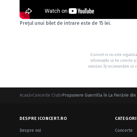
Preţul unui bilet de intrare este de 15 lei.
iConcert.ro nu este organiza
informațiile să fie corecte 
omisiuni. Îți recomandăm să ve
Acasă
›
Concerte Club
›
Propunere Guerrilla în La Fierărie di
DESPRE ICONCERT.RO
CATEGORI
Despre noi
Concerte