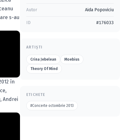
nceanu
Autor
Aida Popoviciu
care s-au
ID
#176033
ARTIȘTI
Crina Jebelean
Moebius
Theory Of Mind
2012 în
ce,
ETICHETE
), Andrei
#Concerte octombrie 2013