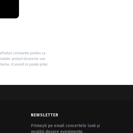
 eforturi constante pentru ca
nalate, prețuri incorecte sau
xterne, iConcert.ro poate primi
NEWSLETTER
Primești pe email concertele lunii și
noutăți despre evenimente.