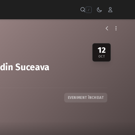
/
12
OCT
e din Suceava
EVENIMENT ÎNCHEIAT