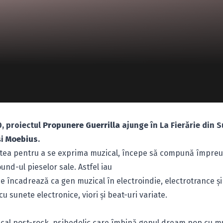
, proiectul
Propunere Guerrilla
ajunge în La Fierărie din 
şi
Moebius
.
itatea pentru a se exprima muzical, începe să compună împre
und-ul pieselor sale. Astfel iau
se încadrează ca gen muzical în electroindie, electrotrance şi
sunete electronice, viori şi beat-uri variate.
ical post-rock, psihedelic care îmbină genul dream pop cu m