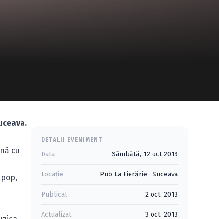
Suceava.
DETALII EVENIMENT
ună cu
Data
Sâmbătă, 12 oct 2013
Locație
Pub La Fierărie
·
Suceava
 pop,
Publicat
2 oct. 2013
Actualizat
3 oct. 2013
uzica