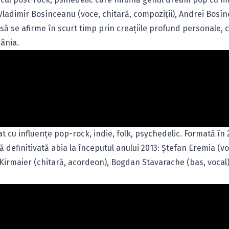
 Vladimir Bosînceanu (voce, chitară, compoziţii), Andrei Bosî
it să se afirme în scurt timp prin creaţiile profund personale, 
ânia.
 cu influenţe pop-rock, indie, folk, psychedelic. Formată în 
definitivată abia la începutul anului 2013: Ştefan Eremia (vo
l Kirmaier (chitară, acordeon), Bogdan Stavarache (bas, vocal