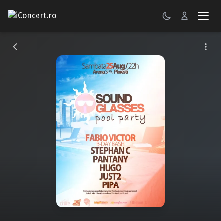
CONCERTE
FESTIVALURI
PETRECERI
ŞTIRI
RECENZII
GALERII FOTO
BILETE
Autentificare