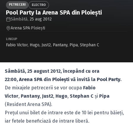
Caută în site...
PETRECERI
ELECTRO
Pool Party la Arena SPA din Ploieşti
Sâmbătă,
25 aug 2012
Arena SPA
·
Ploieşti
LINEUP
Fabio Victor
,
Hugo
,
Just2
,
Pantany
,
Pipa
,
Stephan C
Sâmbătă, 25 august 2012, începând cu ora
22:00,
Arena SPA
din
Ploieşti
vă invită la
Pool Party
.
De mixajele petrecerii se vor ocupa
Fabio
Victor
,
Pantany
,
Just2
,
Hugo
,
Stephan C
şi
Pipa
(Resident Arena SPA).
Preţul unui bilet de intrare este de 10 lei pentru băieţi,
iar fetele beneficiază de intrare liberă.