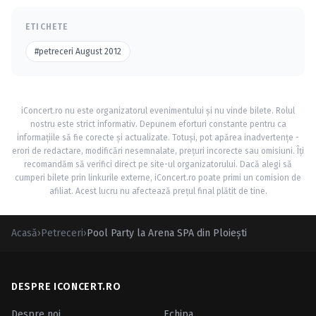
ETICHETE
#petreceri August 2012
iConcert.ro nu este organizatorul evenimentului și nu vinde bilete. Rolul
nostru este strict informativ. Depunem eforturi constante pentru ca
informațiile să fie corecte și actualizate. Totuși, pot apărea inadvertențe -
erori de redactare, modificări nesemnalate, prețuri incorecte sau omisiuni. Îți
recomandăm să verifici direct pe site-ul organizatorului. Dacă alegi să
cumperi bilete prin linkurile externe, iConcert.ro poate primi un comision de
afiliat. Acest lucru nu afectează prețul final plătit de tine.
Acasă
›
Petreceri
›
Pool Party la Arena SPA din Ploieşti
DESPRE ICONCERT.RO
Despre noi
Echipa