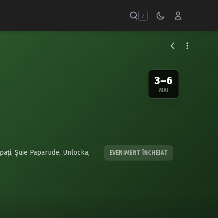
/
3–6
MAI
paţi
,
Şuie Paparude
,
Unlocka
,
EVENIMENT ÎNCHEIAT