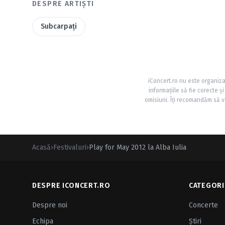
DESPRE ARTIȘTI
Subcarpaţi
iConcert.ro nu este organiza
informațiile să fie corecte 
omisiuni. Îți recomandăm să ve
Acasă
›
Festivaluri
›
Play for May 2012 la Alba Iulia
DESPRE ICONCERT.RO
CATEGORI
Despre noi
Concerte
Echipa
Ştiri