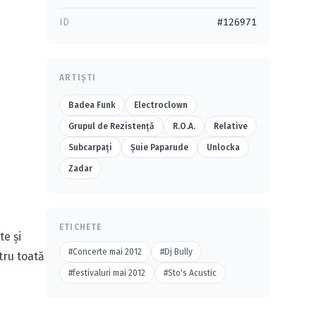
ID
#126971
ARTIȘTI
Badea Funk
Electroclown
Grupul de Rezistenţă
R.O.A.
Relative
Subcarpaţi
Şuie Paparude
Unlocka
Zadar
ETICHETE
te şi
#Concerte mai 2012
#Dj Bully
tru toată
#festivaluri mai 2012
#Sto's Acustic