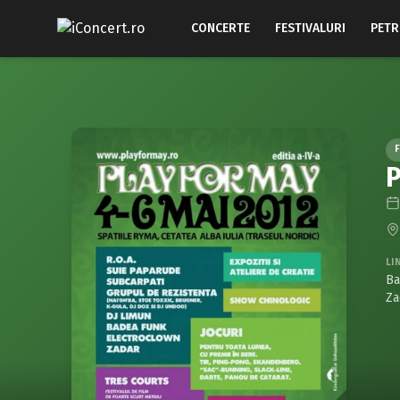
CONCERTE
FESTIVALURI
PETR
F
P
LI
Ba
Za