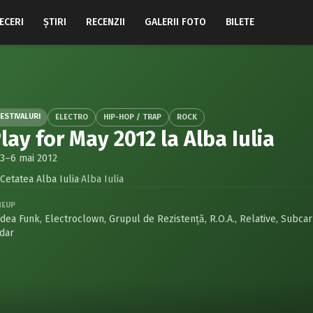
ECERI
ŞTIRI
RECENZII
GALERII FOTO
BILETE
ESTIVALURI
ELECTRO
HIP-HOP / TRAP
ROCK
lay for May 2012 la Alba Iulia
3–6 mai 2012
Cetatea Alba Iulia
·
Alba Iulia
NEUP
dea Funk
,
Electroclown
,
Grupul de Rezistenţă
,
R.O.A.
,
Relative
,
Subcar
dar