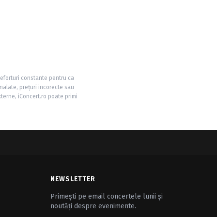
 eforturi constante pentru ca
nalate, prețuri incorecte sau
xterne, iConcert.ro poate primi
NEWSLETTER
Primești pe email concertele lunii și
noutăți despre evenimente.