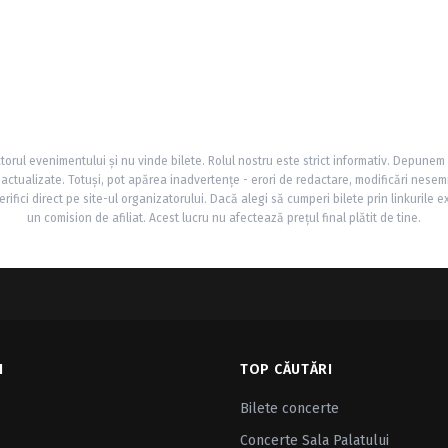
torul evenimentului și nu vinde bilete. Rolul nostru este strict informativ. Depunem
și actualizate. Totuși, pot apărea inadvertențe - erori de redactare, modificări nesem
rifici direct pe site-ul organizatorului. Dacă alegi să cumperi bilete prin linkurile e
un comision de afiliat. Acest lucru nu afectează prețul final plătit de tine.
I
TOP CĂUTĂRI
Bilete concerte
Concerte Sala Palatului