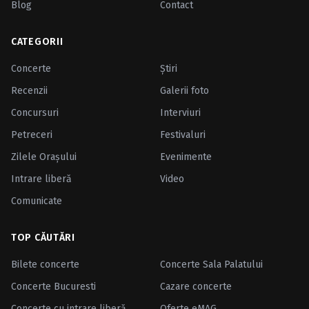
Blog
Contact
CATEGORII
Concerte
Ştiri
Recenzii
Galerii foto
Concursuri
Interviuri
Petreceri
Festivaluri
Zilele Oraşului
Evenimente
Intrare liberă
Video
Comunicate
TOP CĂUTĂRI
Bilete concerte
Concerte Sala Palatului
Concerte Bucuresti
Cazare concerte
Concerte cu intrare liberă
Oferte eMAG