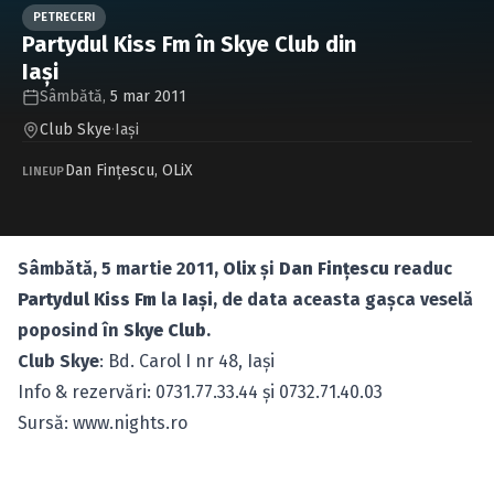
Caută în site...
PETRECERI
Partydul Kiss Fm în Skye Club din
Iaşi
Sâmbătă,
5 mar 2011
Club Skye
·
Iaşi
Dan Finţescu
,
OLiX
LINEUP
Sâmbătă, 5 martie 2011,
Olix
şi
Dan Finţescu
readuc
Partydul Kiss Fm
la
Iaşi
, de data aceasta gaşca veselă
poposind în
Skye Club
.
Club Skye
: Bd. Carol I nr 48, Iaşi
Info & rezervări: 0731.77.33.44 şi 0732.71.40.03
Sursă: www.nights.ro