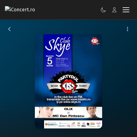
CONCERTE
FESTIVALURI
PETRECERI
ŞTIRI
RECENZII
GALERII FOTO
BILETE
Autentificare