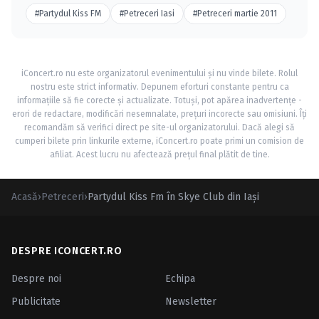
#Partydul Kiss FM
#Petreceri Iasi
#Petreceri martie 2011
iConcert.ro nu este organizatorul evenimentului și nu vinde bilete. Rolul
nostru este strict informativ. Depunem eforturi constante pentru ca
informațiile să fie corecte și actualizate. Totuși, pot apărea inadvertențe -
erori de redactare, modificări nesemnalate, prețuri incorecte sau omisiuni. Îți
recomandăm să verifici direct pe site-ul organizatorului. Dacă alegi să
cumperi bilete prin linkurile externe, iConcert.ro poate primi un comision de
afiliat. Acest lucru nu afectează prețul final plătit de tine.
Acasă
›
Petreceri
›
Partydul Kiss Fm în Skye Club din Iaşi
DESPRE ICONCERT.RO
Despre noi
Echipa
Publicitate
Newsletter