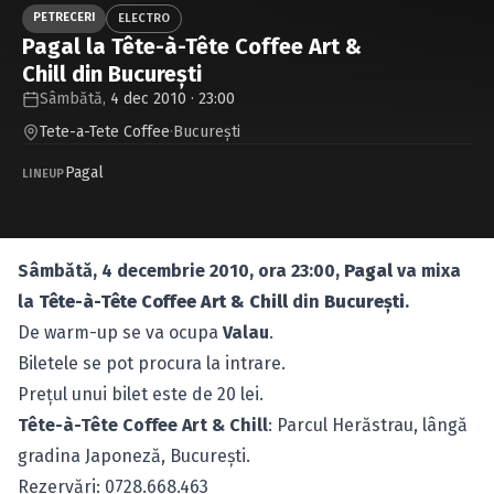
Caută în site...
PETRECERI
ELECTRO
Pagal la Tête-à-Tête Coffee Art &
Chill din Bucureşti
Sâmbătă,
4 dec 2010 · 23:00
Tete-a-Tete Coffee
·
Bucureşti
Pagal
LINEUP
Sâmbătă, 4 decembrie 2010, ora 23:00,
Pagal
va mixa
la
Tête-à-Tête Coffee Art & Chill
din
Bucureşti
.
De warm-up se va ocupa
Valau
.
Biletele se pot procura la intrare.
Preţul unui bilet este de 20 lei.
Tête-à-Tête Coffee Art & Chill
: Parcul Herăstrau, lângă
gradina Japoneză, Bucureşti.
Rezervări: 0728.668.463