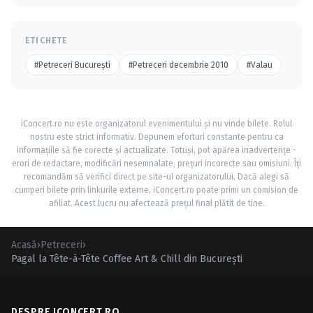
ETICHETE
#Petreceri Bucureşti
#Petreceri decembrie 2010
#Valau
iConcert.ro nu este organizatorul evenimentului și nu vinde bilete. Rolul
nostru este strict informativ. Depunem eforturi constante pentru ca
informațiile să fie corecte și actualizate. Totuși, pot apărea inadvertențe -
erori de redactare, modificări nesemnalate, prețuri incorecte sau omisiuni. Îți
recomandăm să verifici direct pe site-ul organizatorului. Dacă alegi să
cumperi bilete prin linkurile externe, iConcert.ro poate primi un comision de
afiliat. Acest lucru nu afectează prețul final plătit de tine.
Acasă
›
Petreceri
›
Pagal la Tête-à-Tête Coffee Art & Chill din Bucureşti
DESPRE ICONCERT.RO