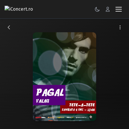
CONCERTE
FESTIVALURI
PETRECERI
ŞTIRI
RECENZII
GALERII FOTO
BILETE
Autentificare