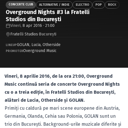
Caută în site...
CONCERTE CLUB
ALTERNATIVE / INDIE
ELECTRO
POP
ROCK
Overground Nights #3 la Fratelli
Studios din Bucureşti
Vineri,
8 apr 2016 · 21:00
Fratelli Studios
·
Bucureşti
GOLAN
,
Lucia
,
Otherside
LINEUP
Overground Music
PROMOTER
Vineri, 8 aprilie 2016, de la ora 21:00, Overground
Music continuă seria de concerte Overground Nights
cu o a treia ediţie, în Fratelli Studios din Bucureşti,
alături de Lucia, Otherside şi GOLAN.
Primiţi cu caldură pe mari scene europene din Austria,
Germania, Olanda, Cehia sau Polonia, GOLAN sunt un
trio din Bucureşti. Background-urile muzicale diferite şi