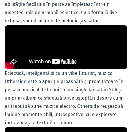
abilităţile fiecăruia în parte se împletesc într-un
amestec unic de armonii eclectice. Cu o formulă live
extinsă, sound-ul lor este melodic şi visător.
Eclectică, inteligentă şi cu un vibe futurist, muzica
Otherside este o apariţie proaspătă şi promiţătoare în
peisajul muzical de la noi. Cu un single lansat în SUA şi
un prim album ce sfidează orice aşteptări despre cum
ar trebui să sune muzica electro, Otherside reuşesc să
îmbine momente chill, introspective, cu o explorare
îndrăzneaţă a texturilor sonore.