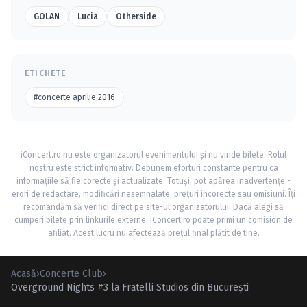
GOLAN
Lucia
Otherside
ETICHETE
#concerte aprilie 2016
iConcert.ro nu este organizatorul evenimentului și nu vinde bilete. Rolul
nostru este strict informativ. Depunem eforturi constante pentru ca
informațiile să fie corecte și actualizate. Totuși, pot apărea inadvertențe -
erori de redactare, modificări nesemnalate, prețuri incorecte sau omisiuni. Îți
recomandăm să verifici direct pe site-ul organizatorului. Dacă alegi să
cumperi bilete prin linkurile externe, iConcert.ro poate primi un comision de
afiliat. Acest lucru nu afectează prețul final plătit de tine.
Acasă
›
Concerte Club
›
Overground Nights #3 la Fratelli Studios din Bucureşti