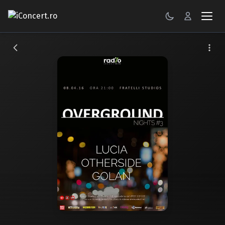
CONCERTE
FESTIVALURI
PETRECERI
ŞTIRI
RECENZII
GALERII FOTO
BILETE
Autentificare