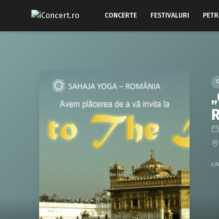
CONCERTE
FESTIVALURI
PETR
„
R
LI