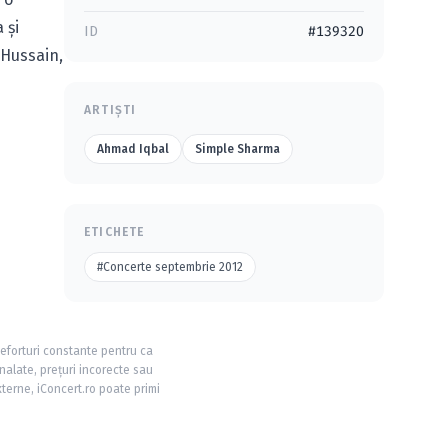
 şi
ID
#139320
 Hussain,
ARTIȘTI
Ahmad Iqbal
Simple Sharma
ETICHETE
#Concerte septembrie 2012
 eforturi constante pentru ca
nalate, prețuri incorecte sau
xterne, iConcert.ro poate primi