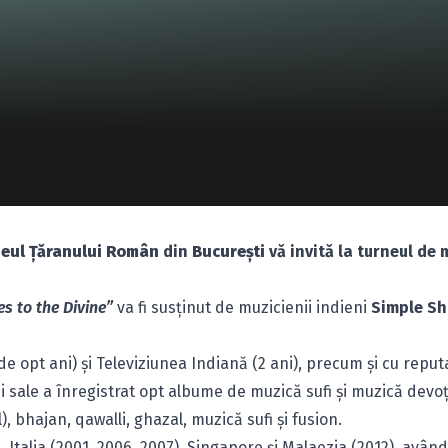
eul Ţăranului Român
din
Bucureşti
vă invită la turneul de 
s to the Divine”
va fi susţinut de muzicienii indieni
Simple S
de opt ani) şi Televiziunea Indiană (2 ani), precum şi cu reput
 sale a înregistrat opt albume de muzică sufi şi muzică devoț
, bhajan, qawalli, ghazal, muzică sufi şi fusion.
 Italia (2001, 2006, 2007), Singapore şi Malaezia (2012), având