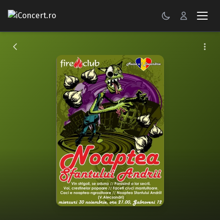
CONCERTE
FESTIVALURI
PETRECERI
ŞTIRI
RECENZII
GALERII FOTO
BILETE
Autentificare