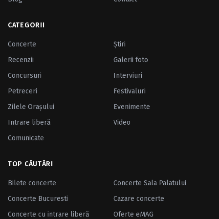
CATEGORII
Concerte
Ştiri
Recenzii
Galerii foto
Concursuri
Interviuri
Petreceri
Festivaluri
Zilele Oraşului
Evenimente
Intrare liberă
Video
Comunicate
TOP CĂUTĂRI
Bilete concerte
Concerte Sala Palatului
Concerte Bucuresti
Cazare concerte
Concerte cu intrare liberă
Oferte eMAG