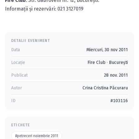
Fire Club
: Str. Gabroveni nr. 12, Bucureşti.
Informaţii şi rezervări: 021 3127019
DETALII EVENIMENT
Data
Miercuri, 30 nov 2011
Locație
Fire Club
·
Bucureşti
Publicat
28 nov. 2011
Autor
Crina Cristina Păcuraru
ID
#103116
ETICHETE
#petreceri noiembrie 2011