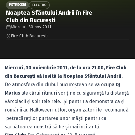
Caută în site...
PETRECERI
ELECTRO
Noaptea Sfântului Andrii în Fire
Club din Bucureşti
Miercuri,
30 nov 2011
Fire Club
·
Bucureşti
Miercuri, 30 noiembrie 2011, de la ora 21.00,
Fire Club
din
Bucureşti
vă invită la
Noaptea Sfântului Andrii
.
De atmosfera din clubul bucureştean se va ocupa
DJ
Marius
ale cărui ritmuri vor ţine cu siguranţă la distanţă
vârcolacii şi spiritele rele. Şi pentru a demonstra ca şi
românii au Halloween-ul lor, organizatorii le recomandă
petrecăreţilor purtarea unor măşti pentru ca
sărbătoarea noastră să fie şi mai incitantă.