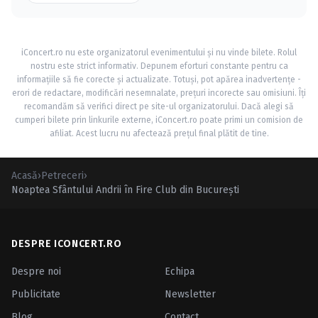
iConcert.ro nu este organizatorul evenimentului și nu vinde bilete. Rolul
nostru este strict informativ. Depunem eforturi constante pentru ca
informațiile să fie corecte și actualizate. Totuși, pot apărea inadvertențe -
erori de redactare, modificări nesemnalate, prețuri incorecte sau omisiuni. Îți
recomandăm să verifici direct pe site-ul organizatorului. Dacă alegi să
cumperi bilete prin linkurile externe, iConcert.ro poate primi un comision de
afiliat. Acest lucru nu afectează prețul final plătit de tine.
Acasă
›
Petreceri
›
Noaptea Sfântului Andrii în Fire Club din Bucureşti
DESPRE ICONCERT.RO
Despre noi
Echipa
Publicitate
Newsletter
Blog
Contact