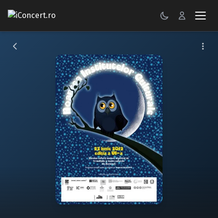
CONCERTE
FESTIVALURI
PETRECERI
ŞTIRI
RECENZII
GALERII FOTO
BILETE
Autentificare