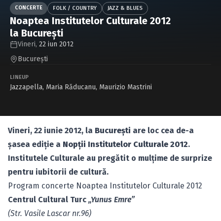
Caută în site...
CONCERTE
FOLK / COUNTRY
JAZZ & BLUES
Noaptea Institutelor Culturale 2012
la Bucureşti
Vineri,
22 iun 2012
Bucureşti
LINEUP
Jazzapella
,
Maria Răducanu
,
Maurizio Mastrini
Vineri, 22 iunie 2012, la
Bucureşti
are loc cea de-a
şasea ediţie a
Nopţii Institutelor Culturale 2012
.
Institutele Culturale au pregătit o mulţime de surprize
pentru iubitorii de cultură.
Program concerte Noaptea Institutelor Culturale 2012
Centrul Cultural Turc
„Yunus Emre”
(Str. Vasile Lascar nr.96)