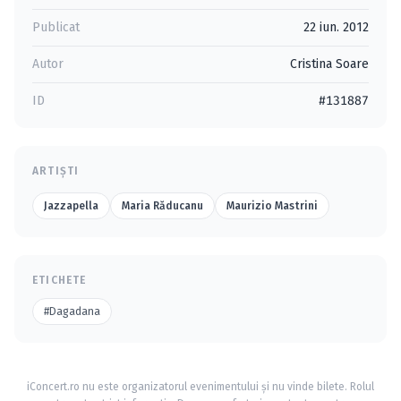
Publicat
22 iun. 2012
Autor
Cristina Soare
ID
#131887
ARTIȘTI
Jazzapella
Maria Răducanu
Maurizio Mastrini
ETICHETE
#Dagadana
iConcert.ro nu este organizatorul evenimentului și nu vinde bilete. Rolul