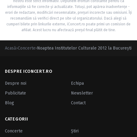
nostru este strict informativ. Depunem eforturi constante pentru ca
informațiile să fie corecte și actualizate. Totuși, pot apărea inadvertențe -
erori de redactare, modificări nesemnalate, prețuri incorecte sau omisiuni. Îți
recomandăm să verifici direct pe site-ul organizatorului. Dacă alegi să
cumperi bilete prin linkurile externe, iConcert.ro poate primi un comision de
afiliat. Acest lucru nu afectează prețul final plătit de tine.
Acasă
›
Concerte
›
Noaptea Institutelor Culturale 2012 la Bucureşti
DESPRE ICONCERT.RO
Despre noi
Echipa
Publicitate
Newsletter
Blog
Contact
CATEGORII
Concerte
Ştiri