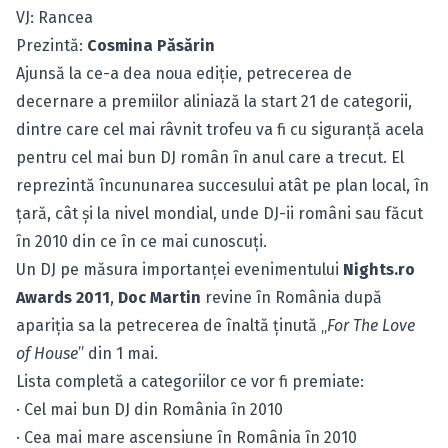
VJ: Rancea
Prezintă:
Cosmina Păsărin
Ajunsă la ce-a dea noua ediţie, petrecerea de
decernare a premiilor aliniază la start 21 de categorii,
dintre care cel mai râvnit trofeu va fi cu siguranţă acela
pentru cel mai bun DJ român în anul care a trecut. El
reprezintă încununarea succesului atât pe plan local, în
ţară, cât şi la nivel mondial, unde DJ-ii români sau făcut
în 2010 din ce în ce mai cunoscuţi.
Un DJ pe măsura importanţei evenimentului
Nights.ro
Awards 2011
,
Doc Martin
revine în România după
apariţia sa la petrecerea de înaltă ţinută „
For The Love
of House
” din 1 mai.
Lista completă a categoriilor ce vor fi premiate:
· Cel mai bun DJ din România în 2010
· Cea mai mare ascensiune în România în 2010