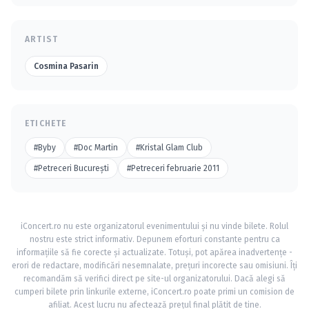
ARTIST
Cosmina Pasarin
ETICHETE
#Byby
#Doc Martin
#Kristal Glam Club
#Petreceri Bucureşti
#Petreceri februarie 2011
iConcert.ro nu este organizatorul evenimentului și nu vinde bilete. Rolul
nostru este strict informativ. Depunem eforturi constante pentru ca
informațiile să fie corecte și actualizate. Totuși, pot apărea inadvertențe -
erori de redactare, modificări nesemnalate, prețuri incorecte sau omisiuni. Îți
recomandăm să verifici direct pe site-ul organizatorului. Dacă alegi să
cumperi bilete prin linkurile externe, iConcert.ro poate primi un comision de
afiliat. Acest lucru nu afectează prețul final plătit de tine.