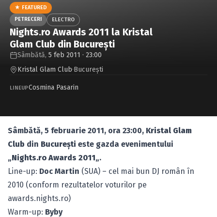
Caută în site...
★ FEATURED
PETRECERI
ELECTRO
Nights.ro Awards 2011 la Kristal
Glam Club din Bucureşti
Sâmbătă,
5 feb 2011 · 23:00
Kristal Glam Club
·
Bucureşti
Cosmina Pasarin
LINEUP
Sâmbătă, 5 februarie 2011, ora 23:00,
Kristal Glam
Club
din
Bucureşti
este gazda evenimentului
„
Nights.ro Awards 2011
„.
Line-up:
Doc Martin
(SUA) – cel mai bun DJ român în
2010 (conform rezultatelor voturilor pe
awards.nights.ro
)
Warm-up:
Byby