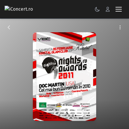
CONCERTE
FESTIVALURI
PETRECERI
ŞTIRI
RECENZII
GALERII FOTO
BILETE
Autentificare