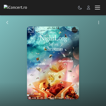
CONCERTE
FESTIVALURI
PETRECERI
ŞTIRI
RECENZII
GALERII FOTO
BILETE
Autentificare