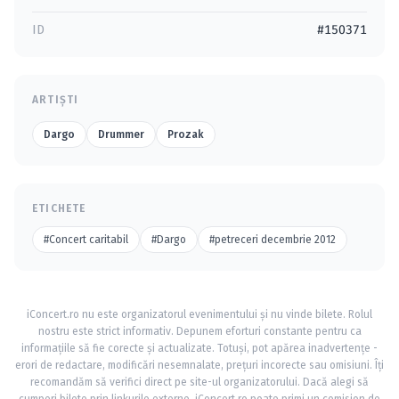
ID
#150371
ARTIȘTI
Dargo
Drummer
Prozak
ETICHETE
#Concert caritabil
#Dargo
#petreceri decembrie 2012
iConcert.ro nu este organizatorul evenimentului și nu vinde bilete. Rolul
nostru este strict informativ. Depunem eforturi constante pentru ca
informațiile să fie corecte și actualizate. Totuși, pot apărea inadvertențe -
erori de redactare, modificări nesemnalate, prețuri incorecte sau omisiuni. Îți
recomandăm să verifici direct pe site-ul organizatorului. Dacă alegi să