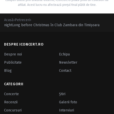
cumperi bilete prin linkurile externe, iConcert.ro poate primi un comision de
afiliat. Acest lucru nu afectează prețul final plătit de tine.
Acasă
›
Petreceri
›
nightLong before Christmas în Club Zambara din Timişoara
DESPRE ICONCERT.RO
Despre noi
Echipa
Publicitate
Newsletter
Blog
Contact
CATEGORII
Concerte
Ştiri
Recenzii
Galerii foto
Concursuri
Interviuri