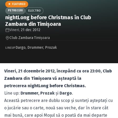
Caută în site...
★ FEATURED
PETRECERI
ELECTRO
nightLong before Christmas în Club
Zambara din Timişoara
Vineri,
21 dec 2012
Club Zambara
·
Timişoara
Dargo
,
Drummer
,
Prozak
LINEUP
Vineri, 21 dceembrie 2012, începând cu ora 23:00,
Club
Zambara
din
Timişoara
vă aşteaptă la
petrecerea
nightLong before Christmas.
Line up:
Drummer, Prozak
şi
Dargo
.
Această petrecere are dublu scop şi sunteţi aşteptaţi cu
o jucărie sau o carte, nouă sau veche, dar în stare cât
mai bună, care apoi Moşul să o poată da mai departe