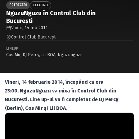
Caută în site...
PETRECERI
ELECTRO
NguzuNguzu în Control Club din
Bucureşti
Vineri,
14 feb 2014
Control Club
·
Bucureşti
LINEUP
Cos Mir
,
DJ Percy
,
Lil BOA
,
Nguzunguzu
Vineri, 14 februarie 2014, începând cu ora
23:00,
NguzuNguzu
va mixa în
Control Club
din
Bucureşti
. Line up-ul va fi completat de
DJ Percy
(Berlin),
Cos Mir
şi
Lil BOA
.