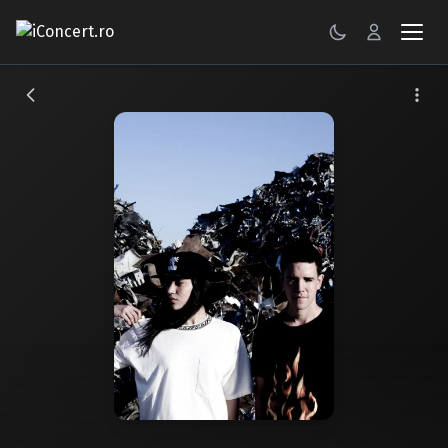
CONCERTE
FESTIVALURI
PETRECERI
ŞTIRI
RECENZII
GALERII FOTO
BILETE
Autentificare