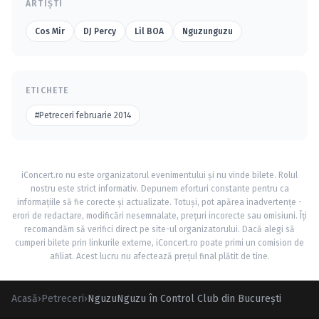
ARTIȘTI
Cos Mir
DJ Percy
Lil BOA
Nguzunguzu
ETICHETE
#Petreceri februarie 2014
iConcert.ro nu este organizatorul evenimentului și nu vinde bilete. Rolul
nostru este strict informativ. Depunem eforturi constante pentru ca
informațiile să fie corecte și actualizate. Totuși, pot apărea inadvertențe -
erori de redactare, modificări nesemnalate, prețuri incorecte sau omisiuni. Îți
recomandăm să verifici direct pe site-ul organizatorului. Dacă alegi să
cumperi bilete prin linkurile externe, iConcert.ro poate primi un comision de
afiliat. Acest lucru nu afectează prețul final plătit de tine.
Acasă
›
Petreceri
›
NguzuNguzu în Control Club din Bucureşti