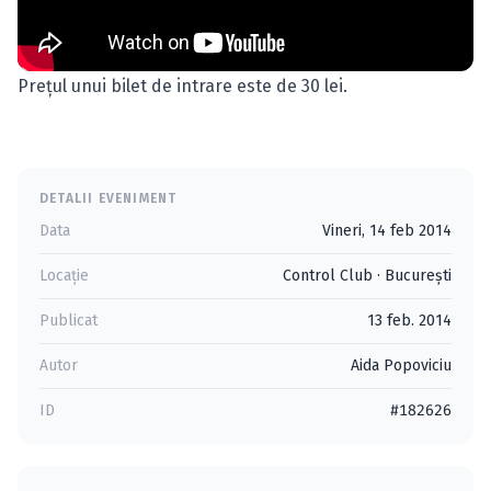
Preţul unui bilet de intrare este de 30 lei.
DETALII EVENIMENT
Data
Vineri, 14 feb 2014
Locație
Control Club
·
Bucureşti
Publicat
13 feb. 2014
Autor
Aida Popoviciu
ID
#182626