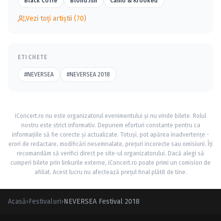
Black Coffe
Blond:ish
Camo & Krooked
Vezi toți artiștii (70)
ETICHETE
#NEVERSEA
#NEVERSEA 2018
iConcert.ro nu este organizatorul evenimentului și nu vinde bilete. Rolul
nostru este strict informativ. Depunem eforturi constante pentru ca
informațiile să fie corecte și actualizate. Totuși, pot apărea inadvertențe -
erori de redactare, modificări nesemnalate, prețuri incorecte sau omisiuni. Îți
recomandăm să verifici direct pe site-ul organizatorului. Dacă alegi să
cumperi bilete prin linkurile externe, iConcert.ro poate primi un comision de
afiliat. Acest lucru nu afectează prețul final plătit de tine.
Acasă
›
Festivaluri
›
NEVERSEA Festival 2018