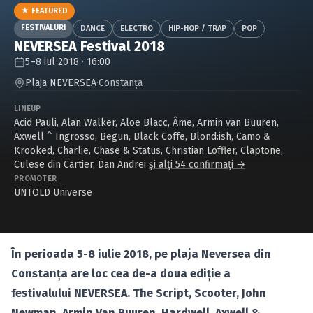
Caută în site...
★ FEATURED
FESTIVALURI
DANCE
ELECTRO
HIP-HOP / TRAP
POP
NEVERSEA Festival 2018
5–8 iul 2018 · 16:00
Plaja NEVERSEA
·
Constanţa
LINEUP
Acid Pauli
,
Alan Walker
,
Aloe Blacc
,
Âme
,
Armin van Buuren
,
Axwell ^ Ingrosso
,
Begun
,
Black Coffe
,
Blond:ish
,
Camo &
Krooked
,
Charlie
,
Chase & Status
,
Christian Loffler
,
Claptone
,
Culese din Cartier
,
Dan Andrei
și alți 54 confirmați →
PROMOTER
UNTOLD Universe
În perioada 5-8 iulie 2018, pe plaja Neversea din
Constanţa are loc cea de-a doua ediţie a
festivalului NEVERSEA. The Script, Scooter, John
Newman, Armin Van Buuren, Hardwell, Axwell &