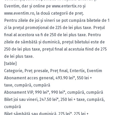
Eventim, dar şi online pe
www.entertix.ro
şi
www.eventim.ro
, la două categorii de preţ.
Pentru zilele de joi şi vineri se pot cumpăra biletele de 1
zi la preţul promoţional de 225 de lei plus taxe. Preţul
final al acestora va fi de 250 de lei plus taxe. Pentru
zilele de sâmbătă şi duminică, preţul biletului este de
250 de lei plus taxe, preţul final al acestuia fiind de 275
de lei plus taxe.
[table]
Categorie, Preţ presale, Preţ final, Entertix, Eventim
Abonament acces general, 493.90 lei*, 550 lei +
taxe,
cumpără
,
cumpără
Abonament VIP, 990 lei*, 990 lei*,
cumpără
,
cumpără
Bilet joi sau vineri, 247.50 lei*, 250 lei + taxe,
cumpără
,
cumpără
Bilet sâmbătă sau duminică, 275 lei*, 275 lei +