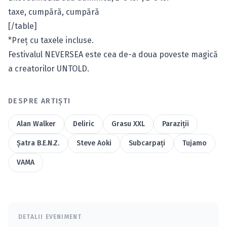
taxe,
cumpără
,
cumpără
[/table]
*Preţ cu taxele incluse.
Festivalul NEVERSEA este cea de-a doua poveste magică
a creatorilor UNTOLD.
DESPRE ARTIȘTI
Alan Walker
Deliric
Grasu XXL
Paraziţii
Șatra B.E.N.Z.
Steve Aoki
Subcarpaţi
Tujamo
VAMA
DETALII EVENIMENT