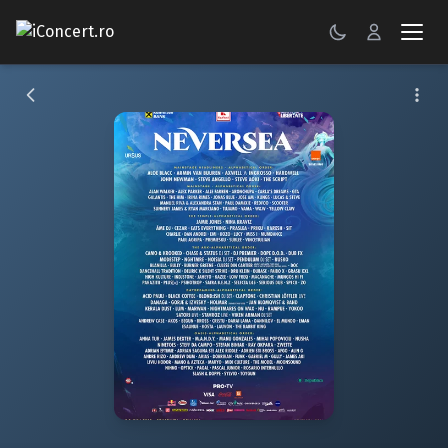
CONCERTE
FESTIVALURI
PETRECERI
ŞTIRI
RECENZII
GALERII FOTO
BILETE
Autentificare