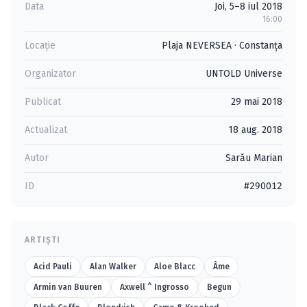
Data
Joi, 5–8 iul 2018
16:00
Locație
Plaja NEVERSEA
·
Constanţa
Organizator
UNTOLD Universe
Publicat
29 mai 2018
Actualizat
18 aug. 2018
Autor
Sarău Marian
ID
#290012
ARTIȘTI
Acid Pauli
Alan Walker
Aloe Blacc
Âme
Armin van Buuren
Axwell ^ Ingrosso
Begun