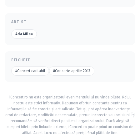
ARTIST
Ada Milea
ETICHETE
#Concert caritabil
#Concerte aprilie 2013
iConcert.ro nu este organizatorul evenimentului și nu vinde bilete. Rolul
nostru este strict informativ. Depunem eforturi constante pentru ca
informațiile să fie corecte și actualizate. Totuși, pot apărea inadvertențe -
erori de redactare, modificări nesemnalate, prețuri incorecte sau omisiuni. Îți
recomandăm să verifici direct pe site-ul organizatorului. Dacă alegi să
cumperi bilete prin linkurile externe, iConcert.ro poate primi un comision de
afiliat. Acest lucru nu afectează prețul final plătit de tine.