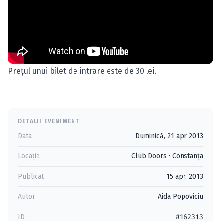
Preţul unui bilet de intrare este de 30 lei.
DETALII EVENIMENT
Data
Duminică, 21 apr 2013
Locație
Club Doors
·
Constanţa
Publicat
15 apr. 2013
Autor
Aida Popoviciu
ID
#162313