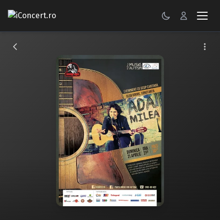
CONCERTE
FESTIVALURI
PETRECERI
ŞTIRI
RECENZII
GALERII FOTO
BILETE
Autentificare