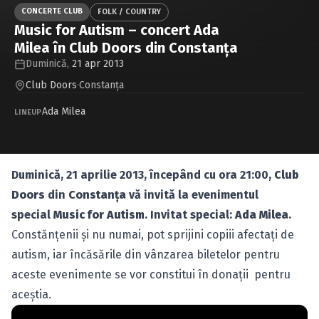
Caută în site...
CONCERTE CLUB
FOLK / COUNTRY
Music for Autism – concert Ada
Milea în Club Doors din Constanţa
Duminică,
21 apr 2013
Club Doors
·
Constanţa
Ada Milea
LINEUP
Duminică, 21 aprilie 2013, începând cu ora 21:00,
Club
Doors
din
Constanţa
vă invită la evenimentul
special
Music for Autism
. Invitat special:
Ada Milea
.
Constănţenii şi nu numai, pot sprijini copiii afectaţi de
autism, iar încăsările din vânzarea biletelor pentru
aceste evenimente se vor constitui în donaţii pentru
aceştia.