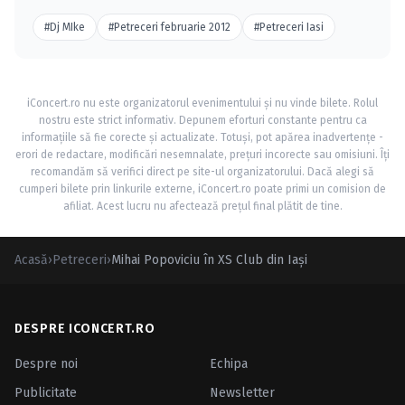
#Dj MIke
#Petreceri februarie 2012
#Petreceri Iasi
iConcert.ro nu este organizatorul evenimentului și nu vinde bilete. Rolul
nostru este strict informativ. Depunem eforturi constante pentru ca
informațiile să fie corecte și actualizate. Totuși, pot apărea inadvertențe -
erori de redactare, modificări nesemnalate, prețuri incorecte sau omisiuni. Îți
recomandăm să verifici direct pe site-ul organizatorului. Dacă alegi să
cumperi bilete prin linkurile externe, iConcert.ro poate primi un comision de
afiliat. Acest lucru nu afectează prețul final plătit de tine.
Acasă
›
Petreceri
›
Mihai Popoviciu în XS Club din Iaşi
DESPRE ICONCERT.RO
Despre noi
Echipa
Publicitate
Newsletter