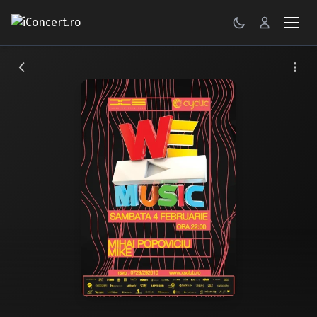
CONCERTE
FESTIVALURI
PETRECERI
ŞTIRI
RECENZII
GALERII FOTO
BILETE
Autentificare