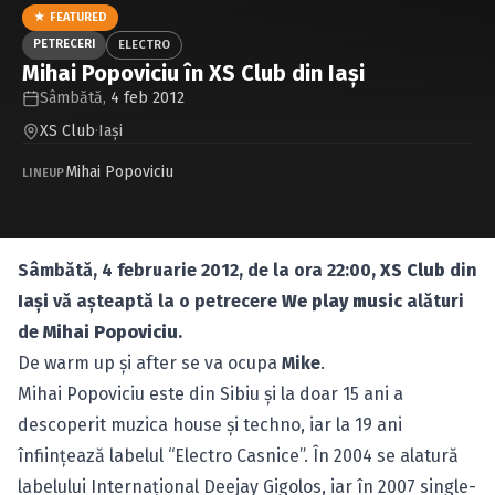
Caută în site...
★ FEATURED
PETRECERI
ELECTRO
Mihai Popoviciu în XS Club din Iaşi
Sâmbătă,
4 feb 2012
XS Club
·
Iaşi
Mihai Popoviciu
LINEUP
Sâmbătă, 4 februarie 2012, de la ora 22:00,
XS Club
din
Iaşi
vă aşteaptă la o petrecere
We play music
alături
de
Mihai Popoviciu
.
De warm up şi after se va ocupa
Mike
.
Mihai Popoviciu este din Sibiu şi la doar 15 ani a
descoperit muzica house şi techno, iar la 19 ani
înfiinţează labelul “Electro Casnice”. În 2004 se alatură
labelului Internaţional Deejay Gigolos, iar în 2007 single-