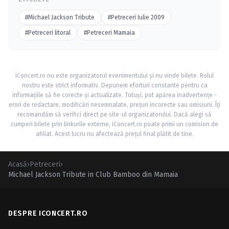
#Michael Jackson Tribute
#Petreceri Iulie 2009
#Petreceri litoral
#Petreceri Mamaia
iConcert.ro nu este organizatorul evenimentului și nu vinde bilete. Rolul
nostru este strict informativ. Depunem eforturi constante pentru ca
informațiile să fie corecte și actualizate. Totuși, pot apărea inadvertențe -
erori de redactare, modificări nesemnalate, prețuri incorecte sau omisiuni. Îți
recomandăm să verifici direct pe site-ul organizatorului. Dacă alegi să
cumperi bilete prin linkurile externe, iConcert.ro poate primi un comision de
afiliat. Acest lucru nu afectează prețul final plătit de tine.
Acasă
›
Petreceri
›
Michael Jackson Tribute in Club Bamboo din Mamaia
DESPRE ICONCERT.RO