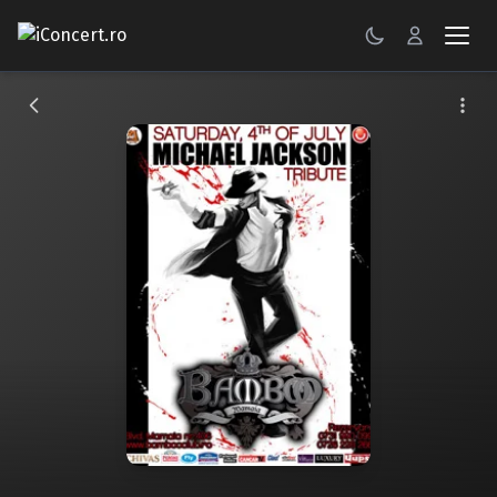
CONCERTE
FESTIVALURI
PETRECERI
ŞTIRI
RECENZII
GALERII FOTO
BILETE
Autentificare