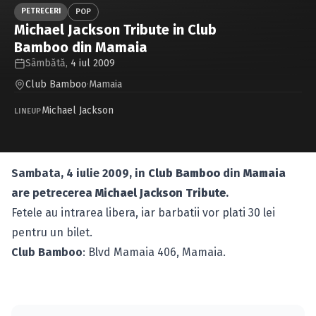
Caută în site...
PETRECERI
POP
Michael Jackson Tribute in Club
Bamboo din Mamaia
Sâmbătă,
4 iul 2009
Club Bamboo
·
Mamaia
Michael Jackson
LINEUP
Sambata, 4 iulie 2009, in
Club Bamboo
din
Mamaia
are petrecerea
Michael Jackson Tribute
.
Fetele au intrarea libera, iar barbatii vor plati 30 lei
pentru un bilet.
Club Bamboo
: Blvd Mamaia 406, Mamaia.