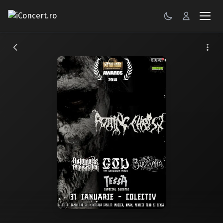
CONCERTE
FESTIVALURI
PETRECERI
ŞTIRI
RECENZII
GALERII FOTO
BILETE
Autentificare