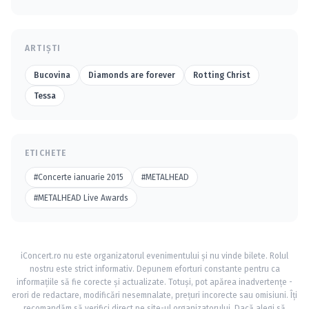
ARTIȘTI
Bucovina
Diamonds are forever
Rotting Christ
Tessa
ETICHETE
#Concerte ianuarie 2015
#METALHEAD
#METALHEAD Live Awards
iConcert.ro nu este organizatorul evenimentului și nu vinde bilete. Rolul
nostru este strict informativ. Depunem eforturi constante pentru ca
informațiile să fie corecte și actualizate. Totuși, pot apărea inadvertențe -
erori de redactare, modificări nesemnalate, prețuri incorecte sau omisiuni. Îți
recomandăm să verifici direct pe site-ul organizatorului. Dacă alegi să