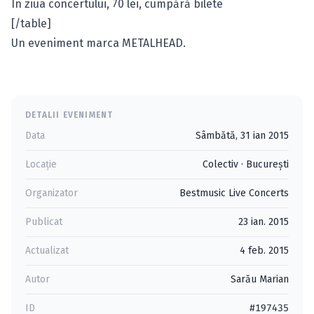
În ziua concertului, 70 lei,
cumpără bilete
[/table]
Un eveniment marca METALHEAD.
DETALII EVENIMENT
Data
Sâmbătă, 31 ian 2015
Locație
Colectiv
·
Bucureşti
Organizator
Bestmusic Live Concerts
Publicat
23 ian. 2015
Actualizat
4 feb. 2015
Autor
Sarău Marian
ID
#197435