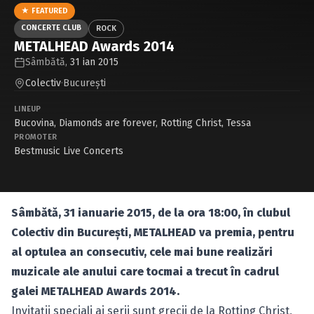
Caută în site...
★ FEATURED
CONCERTE CLUB
ROCK
METALHEAD Awards 2014
Sâmbătă,
31 ian 2015
Colectiv
·
Bucureşti
LINEUP
Bucovina
,
Diamonds are forever
,
Rotting Christ
,
Tessa
PROMOTER
Bestmusic Live Concerts
Sâmbătă, 31 ianuarie 2015, de la ora 18:00, în clubul
Colectiv din Bucureşti, METALHEAD va premia, pentru
al optulea an consecutiv, cele mai bune realizări
muzicale ale anului care tocmai a trecut în cadrul
galei METALHEAD Awards 2014.
Invitaţii speciali ai serii sunt grecii de la Rotting Christ,