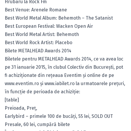
Hrubaru la Rock Fm
Best Venue: Arenele Romane
Best World Metal Album: Behemoth – The Satanist
Best European Festival: Wacken Open Air
Best World Metal Artist: Behemoth
Best World Rock Artist: Placebo
Bilete METALHEAD Awards 2014
Biletele pentru METALHEAD Awards 2014, ce va avea loc
pe 31 ianuarie 2015, în clubul Colectiv din Bucureşti, pot
fi achiziţionate din reţeaua Eventim şi online de pe
www.eventim.ro
şi
www.iabilet.ro
la urmatoarele preţuri,
în funcţie de perioada de achiziţie:
[table]
Preioada, Preţ,
Earlybird – primele 100 de bucăţi, 55 lei, SOLD OUT
Presale, 60 lei,
cumpără bilete