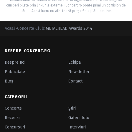
cumperi bilete prin linkurile externe, iConcert.ro poate primi un comision de
afiliat. Acest lucru nu afectează prețul final plătit de tine.
Acasă
›
Concerte Club
›
METALHEAD Awards 2014
DESPRE ICONCERT.RO
Despre noi
Echipa
Publicitate
Newsletter
Blog
Contact
CATEGORII
Concerte
Ştiri
Recenzii
Galerii foto
Concursuri
Interviuri