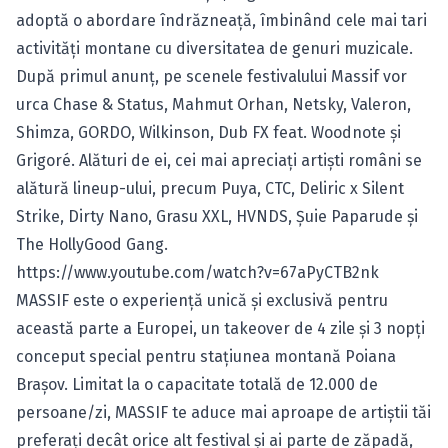
adoptă o abordare îndrăzneață, îmbinând cele mai tari
activități montane cu diversitatea de genuri muzicale.
După primul anunț, pe scenele festivalului Massif vor
urca Chase & Status, Mahmut Orhan, Netsky, Valeron,
Shimza, GORDO, Wilkinson, Dub FX feat. Woodnote și
Grigoré. Alături de ei, cei mai apreciați artiști români se
alătură lineup-ului, precum Puya, CTC, Deliric x Silent
Strike, Dirty Nano, Grasu XXL, HVNDS, Șuie Paparude și
The HollyGood Gang.
https://www.youtube.com/watch?v=67aPyCTB2nk
MASSIF este o experiență unică și exclusivă pentru
această parte a Europei, un takeover de 4 zile și 3 nopți
conceput special pentru stațiunea montană Poiana
Brașov. Limitat la o capacitate totală de 12.000 de
persoane/zi, MASSIF te aduce mai aproape de artiștii tăi
preferați decât orice alt festival și ai parte de zăpadă,