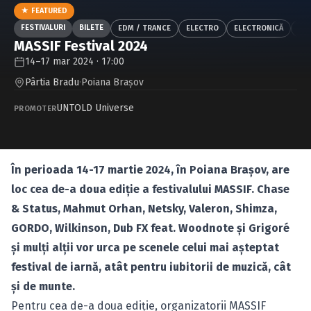
Caută în site...
★ FEATURED
FESTIVALURI
BILETE
EDM / TRANCE
ELECTRO
ELECTRONICĂ
HIP
MASSIF Festival 2024
14–17 mar 2024 · 17:00
Pârtia Bradu
·
Poiana Braşov
UNTOLD Universe
PROMOTER
În perioada 14-17 martie 2024, în Poiana Brașov, are
loc cea de-a doua ediție a festivalului MASSIF. Chase
& Status, Mahmut Orhan, Netsky, Valeron, Shimza,
GORDO, Wilkinson, Dub FX feat. Woodnote și Grigoré
și mulți alții vor urca pe scenele celui mai așteptat
festival de iarnă, atât pentru iubitorii de muzică, cât
și de munte.
Pentru cea de-a doua ediție, organizatorii MASSIF