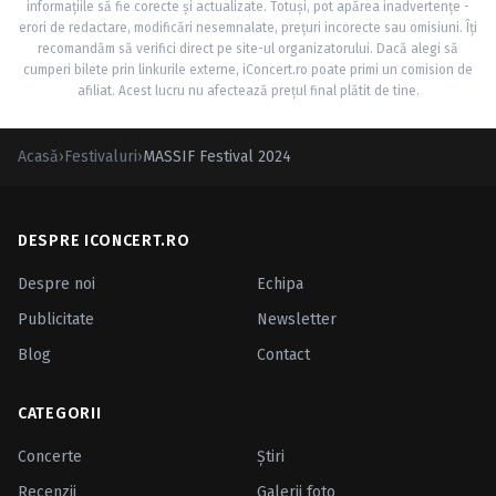
informațiile să fie corecte și actualizate. Totuși, pot apărea inadvertențe -
erori de redactare, modificări nesemnalate, prețuri incorecte sau omisiuni. Îți
recomandăm să verifici direct pe site-ul organizatorului. Dacă alegi să
cumperi bilete prin linkurile externe, iConcert.ro poate primi un comision de
afiliat. Acest lucru nu afectează prețul final plătit de tine.
Acasă
›
Festivaluri
›
MASSIF Festival 2024
DESPRE ICONCERT.RO
Despre noi
Echipa
Publicitate
Newsletter
Blog
Contact
CATEGORII
Concerte
Ştiri
Recenzii
Galerii foto