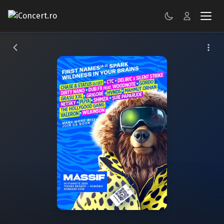
CONCERTE
FESTIVALURI
PETRECERI
ŞTIRI
RECENZII
GALERII FOTO
BILETE
Autentificare