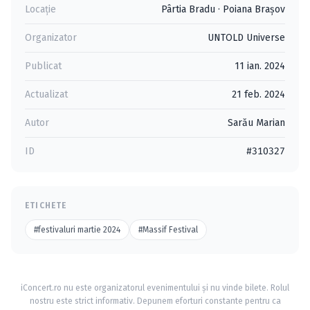
Locație
Pârtia Bradu
·
Poiana Braşov
Organizator
UNTOLD Universe
Publicat
11 ian. 2024
Actualizat
21 feb. 2024
Autor
Sarău Marian
ID
#310327
ETICHETE
#festivaluri martie 2024
#Massif Festival
iConcert.ro nu este organizatorul evenimentului și nu vinde bilete. Rolul
nostru este strict informativ. Depunem eforturi constante pentru ca