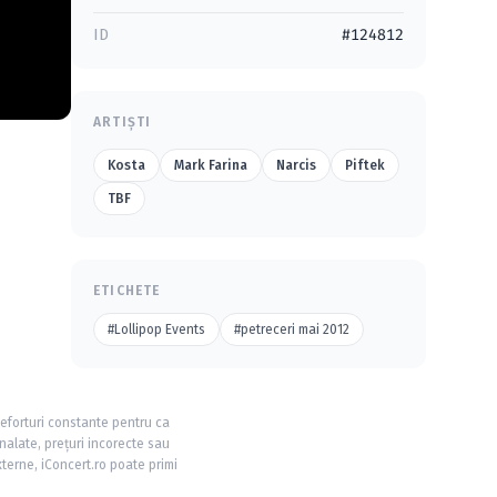
ID
#124812
ARTIȘTI
Kosta
Mark Farina
Narcis
Piftek
TBF
ETICHETE
#Lollipop Events
#petreceri mai 2012
 eforturi constante pentru ca
nalate, prețuri incorecte sau
xterne, iConcert.ro poate primi