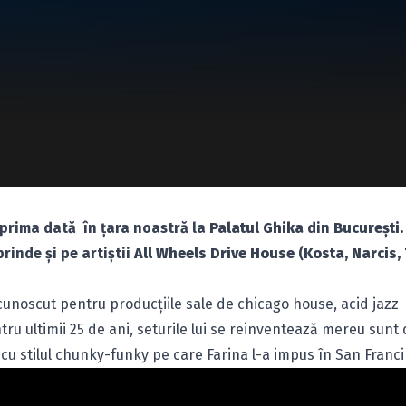
 prima dată în ţara noastră la
Palatul Ghika
din
Bucureşti.
prinde şi pe artiştii
All Wheels Drive House
(
Kosta, Narcis,
 cunoscut pentru producţiile sale de chicago house, acid jazz
u ultimii 25 de ani, seturile lui se reinventează mereu sunt 
 cu stilul chunky-funky pe care Farina l-a impus în San Franc