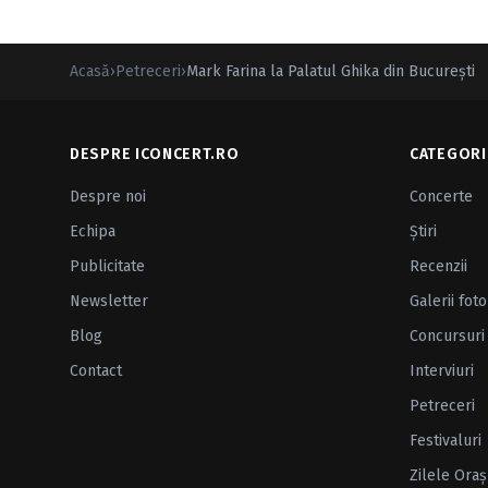
Acasă
›
Petreceri
›
Mark Farina la Palatul Ghika din Bucureşti
DESPRE ICONCERT.RO
CATEGORI
Despre noi
Concerte
Echipa
Ştiri
Publicitate
Recenzii
Newsletter
Galerii foto
Blog
Concursuri
Contact
Interviuri
Petreceri
Festivaluri
Zilele Oraş