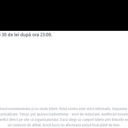
i 30 de lei după ora 23:00.
torul evenimentului și nu vinde bilete. Rolul nostru este strict informativ. Depunem
și actualizate. Totuși, pot apărea inadvertențe - erori de redactare, modificări nesem
rifici direct pe site-ul organizatorului. Dacă alegi să cumperi bilete prin linkurile e
un comision de afiliat. Acest lucru nu afectează prețul final plătit de tine.