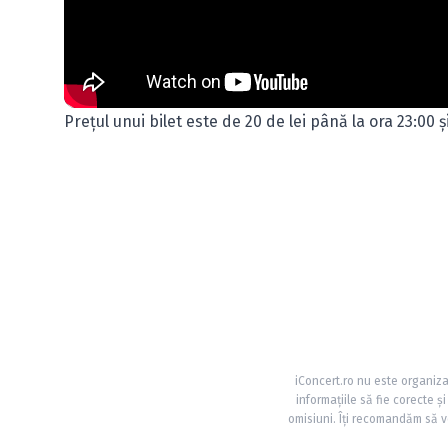
Preţul unui bilet este de 20 de lei până la ora 23:00 ş
iConcert.ro nu este organiza
informațiile să fie corecte 
omisiuni. Îți recomandăm să ve