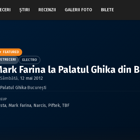
ECERI
ŞTIRI
RECENZII
GALERII FOTO
BILETE
★ FEATURED
PETRECERI
ELECTRO
ark Farina la Palatul Ghika din 
Sâmbătă,
12 mai 2012
Palatul Ghika
·
Bucureşti
NEUP
sta
,
Mark Farina
,
Narcis
,
Piftek
,
TBF