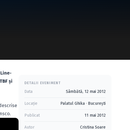
Line-
 TBF
şi
DETALII EVENIMENT
Data
Sâmbătă, 12 mai 2012
Locație
Palatul Ghika
·
Bucureşti
descrise
insco.
Publicat
11 mai 2012
Autor
Cristina Soare