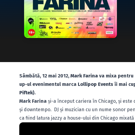
Sâmbătă, 12 mai 2012,
Mark Farina
va mixa pentru
up-ul evenimentul marca
Lollipop Events
îi mai cu
Piftek
).
Mark Farina
şi-a început cariera în Chicago, şi este
şi downtempo. DJ și muzician cu un nume sonor pentr
ca fiind latura jazzy a house-ului din Chicago mixată