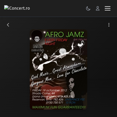
CONCERTE
FESTIVALURI
PETRECERI
ŞTIRI
RECENZII
GALERII FOTO
BILETE
Autentificare