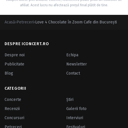
afiliat. Acest lucru nu afectează prețul final plătit de tine.
Acasă
›
Petreceri
›
Love 4 Chocolate în Zoom Cafe din Bucureşti
DESPRE ICONCERT.RO
Despre noi
Echipa
Publicitate
Newsletter
Blog
Contact
CATEGORII
Concerte
Ştiri
Recenzii
Galerii foto
Concursuri
Interviuri
Petreceri
Festivaluri