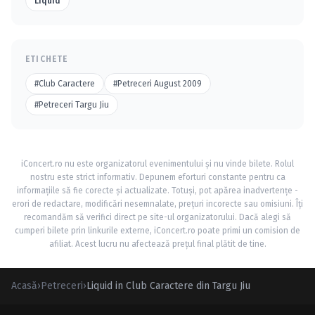
Liquid
ETICHETE
#Club Caractere
#Petreceri August 2009
#Petreceri Targu Jiu
iConcert.ro nu este organizatorul evenimentului și nu vinde bilete. Rolul
nostru este strict informativ. Depunem eforturi constante pentru ca
informațiile să fie corecte și actualizate. Totuși, pot apărea inadvertențe -
erori de redactare, modificări nesemnalate, prețuri incorecte sau omisiuni. Îți
recomandăm să verifici direct pe site-ul organizatorului. Dacă alegi să
cumperi bilete prin linkurile externe, iConcert.ro poate primi un comision de
afiliat. Acest lucru nu afectează prețul final plătit de tine.
Acasă
›
Petreceri
›
Liquid in Club Caractere din Targu Jiu