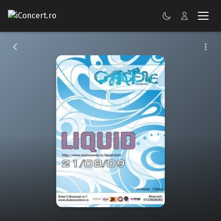
CONCERTE
FESTIVALURI
PETRECERI
ŞTIRI
RECENZII
GALERII FOTO
BILETE
Autentificare