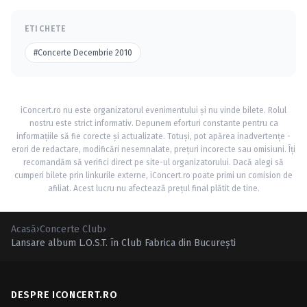
ETICHETE
#Concerte Decembrie 2010
iConcert.ro nu este organizatorul evenimentului și nu vinde bilete. Rolul
nostru este strict informativ. Depunem eforturi constante pentru ca
informațiile să fie corecte și actualizate. Totuși, pot apărea inadvertențe -
erori de redactare, modificări nesemnalate, prețuri incorecte sau omisiuni. Îți
recomandăm să verifici direct pe site-ul organizatorului. Dacă alegi să
cumperi bilete prin linkurile externe, iConcert.ro poate primi un comision de
afiliat. Acest lucru nu afectează prețul final plătit de tine.
Acasă
›
Concerte Club
›
Lansare album L.O.S.T. în Club Fabrica din Bucureşti
DESPRE ICONCERT.RO