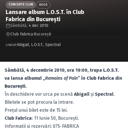
Caută în site...
CONCERTE CLUB
ROCK
Lansare album L.O.S.T. în Club
Fabrica din Bucureşti
Sâmbătă,
4 dec 2010
Club Fabrica
·
Bucureşti
Abigail
,
L.O.S.T.
,
Spectral
LINEUP
Sâmbătă, 4 decembrie 2010, ora 19:00, trupa
L.O.S.T.
va lansa albumul „
Remains of Pain
” în
Club Fabrica
din
Bucureşti
.
În deschidere vor urca pe scenă
Abigail
şi
Spectral
.
Biletele se pot procura la intrare.
Preţul unui bilet este de 15 lei.
Club Fabrica
: 11 Iunie 50, Bucureşti.
Informaţii şi rezervări: 075-FABRICA