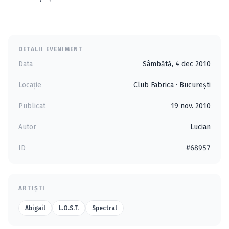
DETALII EVENIMENT
Data
Sâmbătă, 4 dec 2010
Locație
Club Fabrica
·
Bucureşti
Publicat
19 nov. 2010
Autor
Lucian
ID
#68957
ARTIȘTI
Abigail
L.O.S.T.
Spectral