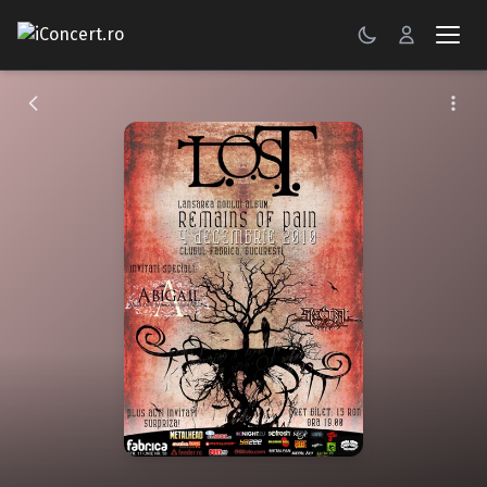
CONCERTE
FESTIVALURI
PETRECERI
ŞTIRI
RECENZII
GALERII FOTO
BILETE
Autentificare