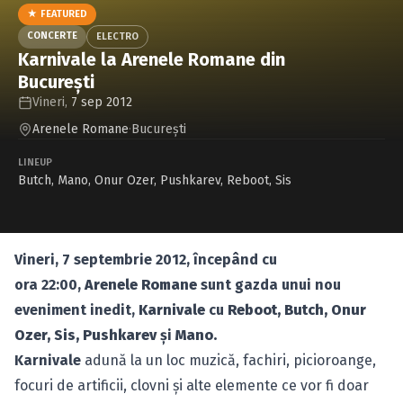
Caută în site...
★ FEATURED
CONCERTE
ELECTRO
Karnivale la Arenele Romane din
Bucureşti
Vineri,
7 sep 2012
Arenele Romane
·
Bucureşti
LINEUP
Butch
,
Mano
,
Onur Ozer
,
Pushkarev
,
Reboot
,
Sis
Vineri, 7 septembrie 2012, începând cu
ora 22:00,
Arenele Romane
sunt gazda unui nou
eveniment inedit,
Karnivale
cu
Reboot, Butch, Onur
Ozer, Sis, Pushkarev
şi
Mano.
Karnivale
adună la un loc muzică, fachiri, picioroange,
focuri de artificii, clovni şi alte elemente ce vor fi doar