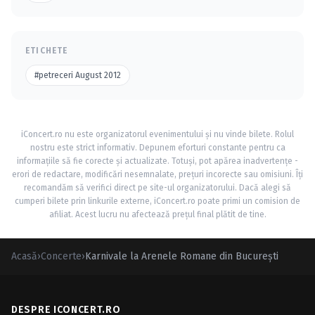
ETICHETE
#petreceri August 2012
iConcert.ro nu este organizatorul evenimentului și nu vinde bilete. Rolul
nostru este strict informativ. Depunem eforturi constante pentru ca
informațiile să fie corecte și actualizate. Totuși, pot apărea inadvertențe -
erori de redactare, modificări nesemnalate, prețuri incorecte sau omisiuni. Îți
recomandăm să verifici direct pe site-ul organizatorului. Dacă alegi să
cumperi bilete prin linkurile externe, iConcert.ro poate primi un comision de
afiliat. Acest lucru nu afectează prețul final plătit de tine.
Acasă
›
Concerte
›
Karnivale la Arenele Romane din Bucureşti
DESPRE ICONCERT.RO