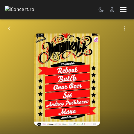
CONCERTE
FESTIVALURI
PETRECERI
ŞTIRI
RECENZII
GALERII FOTO
BILETE
Autentificare